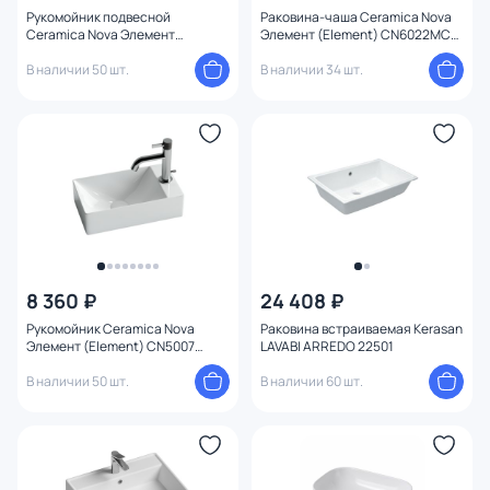
Рукомойник подвесной
Раковина-чаша Ceramica Nova
Ceramica Nova Элемент
Элемент (Element) CN6022MC
(Element) CN6051L 40,7 см
Ø39 матовый капучино
В наличии 50 шт.
В наличии 34 шт.
8 360 ₽
24 408 ₽
Рукомойник Ceramica Nova
Раковина встраиваемая Kerasan
Элемент (Element) CN5007
LAVABI ARREDO 22501
38х22 см R
В наличии 50 шт.
В наличии 60 шт.