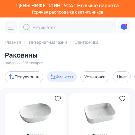
ЦЕНЫ НИЖЕ ПЛИНТУСА!
Но выше паркета
Фильтры
Горячая распродажа светильников
Категория:
Раковины
Главная
Интернет-магазин
Сантехника
накладные
подвесные
раковины с тумбой
искусс
Раковины
Акции
87
найдено 1 993 товаров
с 3D-моделями
16
Популярные
Фильтры
Установка
Цвет
В наличии
1426
Доставка
Цена