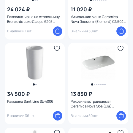
24 024 ₽
11 020 ₽
Раковина-чаша на столешницу
Умывальник-чаша Ceramica
Bronze de Luxe Сфера 6203
Nova Элемент (Element) CN5043
бронза
51 см
В наличии 1 шт.
В наличии 50 шт.
34 500 ₽
13 850 ₽
Раковина SantiLine SL-4006
Раковина встраиваемая
Ceramica Nova Эра (Era)
61x45.5x19 CN15007 белая
В наличии 36 шт.
В наличии 50 шт.