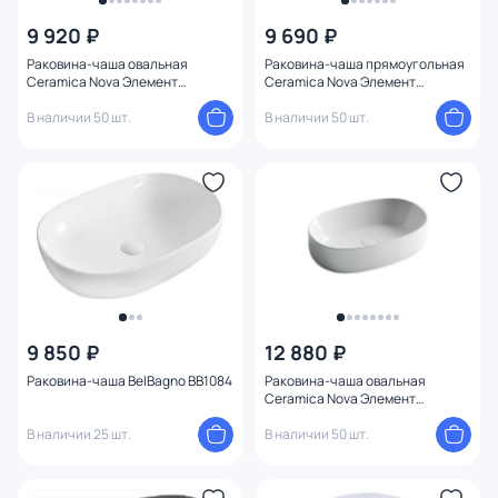
От
До
9 920 ₽
9 690 ₽
Раковина-чаша овальная
Раковина-чаша прямоугольная
Ceramica Nova Элемент
Ceramica Nova Элемент
Бренд
(Element) CN5009 60х42 см
(Element) CN6011 50х40 см
В наличии 50 шт.
В наличии 50 шт.
Цвет
Стиль
Страна
Материал
9 850 ₽
12 880 ₽
Форма
Раковина-чаша BelBagno BB1084
Раковина-чаша овальная
Ceramica Nova Элемент
(Element) CN5023 54х35 см
Оформление
В наличии 25 шт.
В наличии 50 шт.
Длина (см)