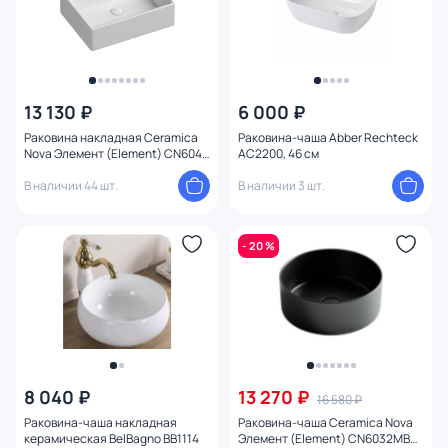
13 130 ₽
6 000 ₽
Раковина накладная Ceramica
Раковина-чаша Abber Rechteck
Nova Элемент (Element) CN6046
AC2200, 46 см
59 см.
В наличии 44 шт.
В наличии 3 шт.
- 20 %
8 040 ₽
13 270 ₽
16 580 ₽
Раковина-чаша накладная
Раковина-чаша Ceramica Nova
керамическая BelBagno BB1114
Элемент (Element) CN6032MB