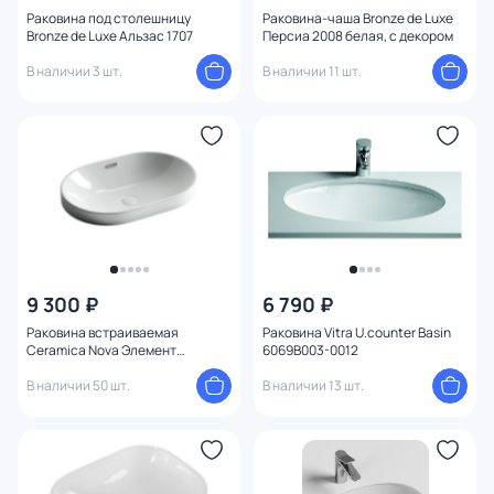
Раковина под столешницу
Раковина-чаша Bronze de Luxe
Слив-перелив
Bronze de Luxe Альзас 1707
Персиа 2008 белая, с декором
В наличии 3 шт.
В наличии 11 шт.
Расположение перелива
Установка
Ширина (см)
Высота (см)
9 300 ₽
6 790 ₽
Ориентация
Раковина встраиваемая
Раковина Vitra U.counter Basin
Ceramica Nova Элемент
6069B003-0012
(Element) CN5020 60х40 см
В наличии 50 шт.
В наличии 13 шт.