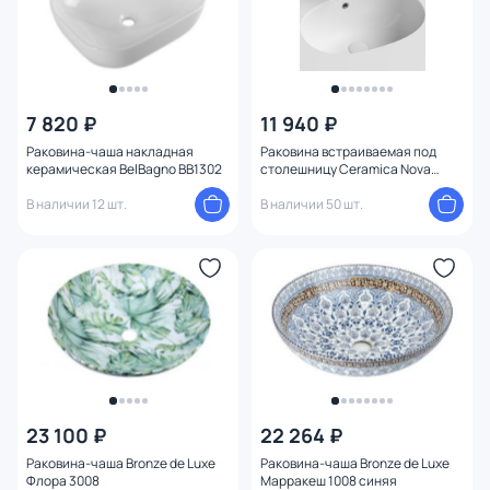
7 820 ₽
11 940 ₽
Раковина-чаша накладная
Раковина встраиваемая под
керамическая BelBagno BB1302
столешницу Ceramica Nova
Элемент (Element) CN6044 56,5
В наличии 12 шт.
см.
В наличии 50 шт.
23 100 ₽
22 264 ₽
Раковина-чаша Bronze de Luxe
Раковина-чаша Bronze de Luxe
Флора 3008
Марракеш 1008 синяя