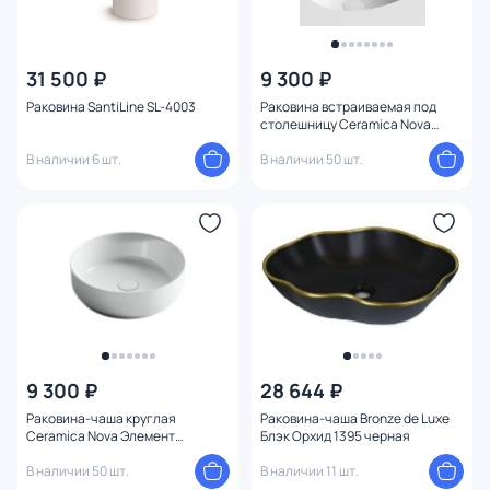
31 500 ₽
9 300 ₽
Раковина SantiLine SL-4003
Раковина встраиваемая под
столешницу Ceramica Nova
Элемент (Element) CN6042 51
В наличии 6 шт.
см.
В наличии 50 шт.
9 300 ₽
28 644 ₽
Раковина-чаша круглая
Раковина-чаша Bronze de Luxe
Ceramica Nova Элемент
Блэк Орхид 1395 черная
(Element) CN6022 Ø39
В наличии 50 шт.
В наличии 11 шт.