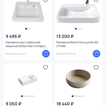
9 495 ₽
13 200 ₽
Раковина над стиральной
Раковина Marka One Laundry 60
машиной Stella Polar Солярис
У71489
SP-00000831, 60 см, с
кронштейнами
В наличии 5 шт.
В наличии 3 шт.
9 050 ₽
18 440 ₽