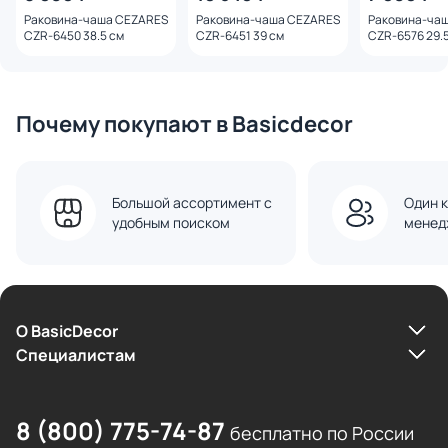
Раковина-чаша CEZARES
Раковина-чаша CEZARES
Раковина-ча
CZR-6450 38.5 см
CZR-6451 39 см
CZR-6576 29.
Почему покупают в Basicdecor
Большой ассортимент с
Один к
удобным поиском
менед
О BasicDecor
Cпециалистам
8 (800) 775-74-87
бесплатно по России