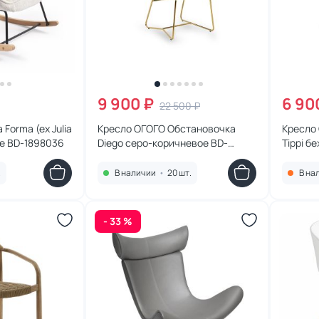
9 900 ₽
6 90
22 500 ₽
Forma (ex Julia
Кресло ОГОГО Обстановочка
Кресло
ое BD-1898036
Diego серо-коричневое BD-
Tippi б
2088756
.
В наличии
•
20 шт.
В на
- 33 %