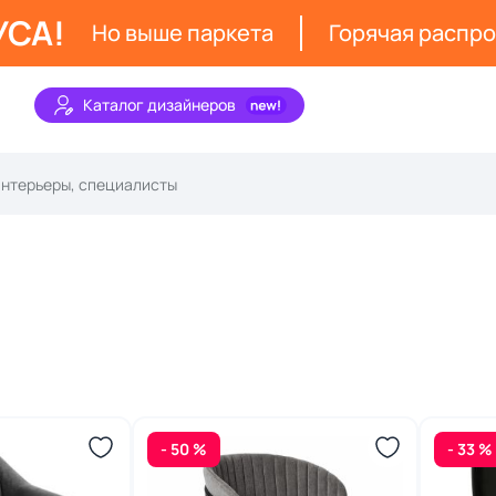
УСА!
Но выше паркета
Горячая распр
Каталог дизайнеров
- 50 %
- 33 %