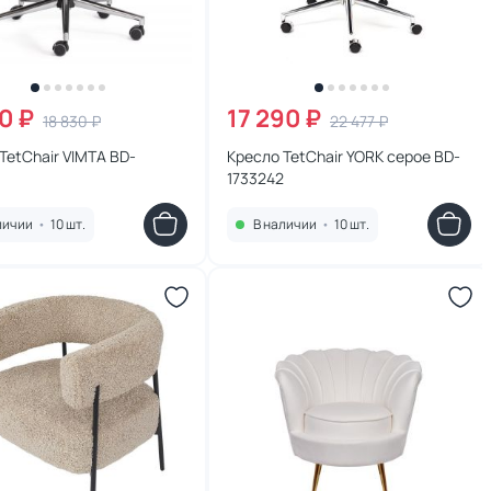
0 ₽
17 290 ₽
18 830 ₽
22 477 ₽
TetChair VIMTA BD-
Кресло TetChair YORK серое BD-
1733242
личии
•
10 шт.
В наличии
•
10 шт.