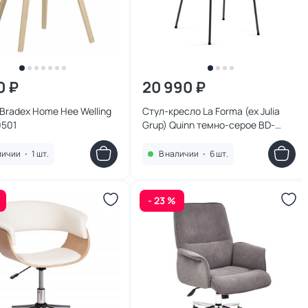
0 ₽
20 990 ₽
Bradex Home Hee Welling
Стул-кресло La Forma (ex Julia
0501
Grup) Quinn темно-серое BD-
1004764
личии
•
1 шт.
В наличии
•
6 шт.
- 23 %