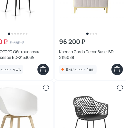
0 ₽
96 200 ₽
9 350 ₽
 ОГОГО Обстановочка
Кресло Garda Decor Basel BD-
ежевое BD-2153039
2116088
личии
•
4 шт.
В наличии
•
1 шт.