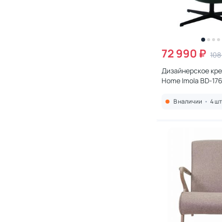
72 990 ₽
108
Дизайнерское кре
Home Imola BD-176
В наличии
•
4 шт