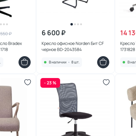
6 600 ₽
14 13
 550 ₽
сло Bradex
Кресло офисное Norden Бит CF
Кресло 
1718
черное BD-2043584
1731828
.
В наличии
•
8 шт.
В на
- 23 %