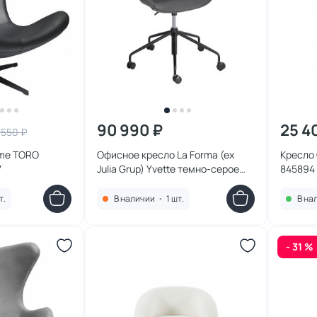
90 990 ₽
25 4
 550 ₽
ome TORO
Офисное кресло La Forma (ex
Кресло 
7
Julia Grup) Yvette темно-серое
845894
BD-1898185
т.
В наличии
•
1 шт.
В на
- 31 %