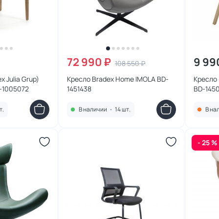
72 990 ₽
9 99
108 550 ₽
x Julia Grup)
Кресло Bradex Home IMOLA BD-
Кресло 
D-1005072
1451438
BD-145
т.
В наличии
•
14 шт.
В на
- 25 %