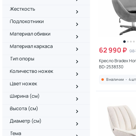
Жесткость
Подлокотники
Материал обивки
Материал каркаса
62 990 ₽
98 
Тип опоры
Кресло Bradex Ho
BD-2538330
Количество ножек
В наличии
•
4 шт
Цвет ножек
Ширина (см)
Высота (см)
Диаметр (см)
Тема