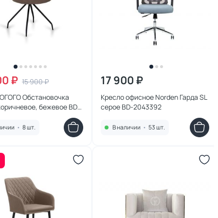
00 ₽
17 900 ₽
15 900 ₽
 ОГОГО Обстановочка
Кресло офисное Norden Гарда SL
коричневое, бежевое BD-
серое BD-2043392
2
личии
•
8 шт.
В наличии
•
53 шт.