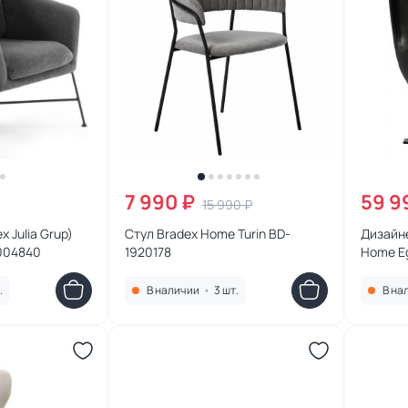
7 990 ₽
59 9
15 990 ₽
x Julia Grup)
Стул Bradex Home Turin BD-
Дизайн
1004840
1920178
Home Eg
.
В наличии
•
3 шт.
В на