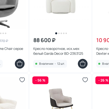
88 600 ₽
10 9
770 ₽
me Chair серое
Кресло поворотное, иск.мех
Кресло
белый Garda Decor BD-2363125
Dexter 
208750
.
В наличии
•
12 шт.
В на
- 56 %
- 26 %