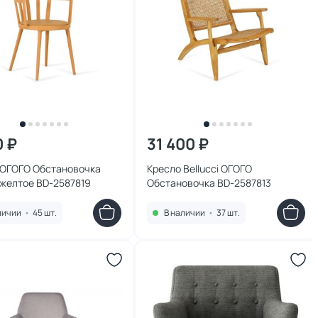
0 ₽
31 400 ₽
 ОГОГО Обстановочка
Кресло Bellucci ОГОГО
 желтое BD-2587819
Обстановочка BD-2587813
личии
•
45 шт.
В наличии
•
37 шт.