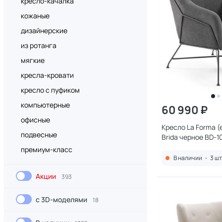
кресло-качалка
кожаные
дизайнерские
из ротанга
мягкие
кресла-кровати
кресло с пуфиком
компьютерные
60 990 ₽
офисные
Кресло La Forma (e
подвесные
Brida черное BD-
премиум-класс
В наличии
•
3 шт
Акции
393
с 3D-моделями
18