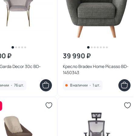
00 ₽
39 990 ₽
Garda Decor 30c BD-
Кресло Bradex Home Picasso BD-
1450343
личии
•
76 шт.
В наличии
•
1 шт.