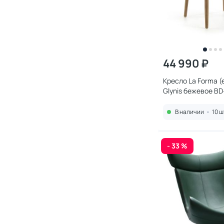
44 990 ₽
Кресло La Forma (e
Glynis бежевое B
В наличии
•
10 ш
- 33 %