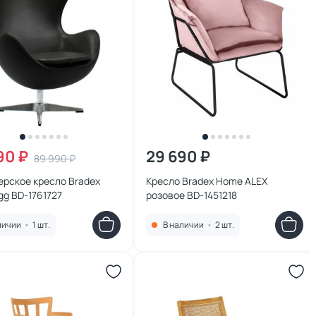
90 ₽
29 690 ₽
89 990 ₽
ерское кресло Bradex
Кресло Bradex Home ALEX
g BD-1761727
розовое BD-1451218
личии
•
1 шт.
В наличии
•
2 шт.