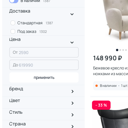
В наличии
1387
Доставка
Стандартная
1387
Под заказ
1302
Цена
От
148 990 ₽
До
Бежевое кресло и
ножками из массив
применить
La Forma (ex Julia 
2608118
В наличии
•
1 шт
Бренд
Цвет
- 33 %
Стиль
Страна