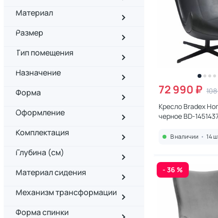
Материал
Размер
Тип помещения
Назначение
72 990 ₽
108
Форма
Кресло Bradex H
Оформление
черное BD-145143
Комплектация
В наличии
•
14 ш
Глубина (см)
- 36 %
Материал сидения
Механизм трансформации
Форма спинки