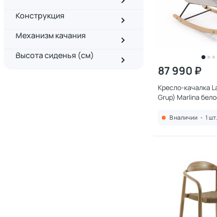
Конструкция
Механизм качания
Высота сиденья (см)
87 990 ₽
Кресло-качалка La 
Grup) Marlina бел
В наличии
•
1 шт