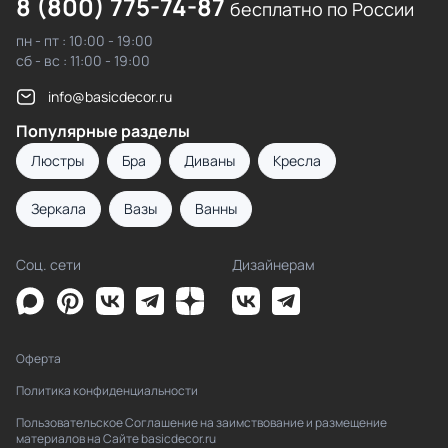
8 (800) 775-74-87
бесплатно по России
пн - пт : 10:00 - 19:00
сб - вс : 11:00 - 19:00
info@basicdecor.ru
Популярные разделы
Люстры
Бра
Диваны
Кресла
Зеркала
Вазы
Ванны
Соц. сети
Дизайнерам
Оферта
Политика конфиденциальности
Пользовательское Соглашение на заимствование и размещение
материалов на Сайте basicdecor.ru