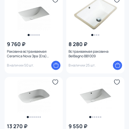
9 760 ₽
8 280 ₽
Раковина встраиваемая
Встраиваемая раковина
Ceramica Nova Эра (Era)
BelBagno BB1009
51.5x38x19.5 CN15001 белая
В наличии 50 шт.
В наличии 25 шт.
13 270 ₽
9 550 ₽