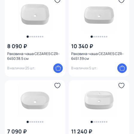
Глубина (см)
Поверхность
Отверстия под смеситель
8 090 ₽
10 340 ₽
Намеченных отверстий под смеситель
Раковина-чаша CEZARES CZR-
Раковина-чаша CEZARES CZR-
6450 38.5 см
6451 39 см
Расположение смесителя
В наличии 25 шт.
В наличии 5 шт.
Донный клапан
Покрытие
Тип раковины
Слив-перелив
7 090 ₽
11 240 ₽