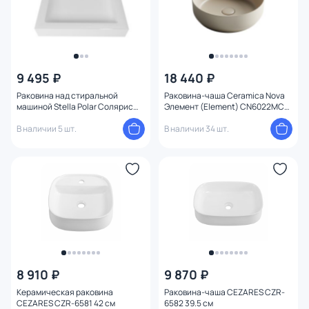
9 495 ₽
18 440 ₽
Раковина над стиральной
Раковина-чаша Ceramica Nova
машиной Stella Polar Солярис
Элемент (Element) CN6022MC
SP-00000831, 60 см, с
Ø39 матовый капучино
кронштейнами
В наличии 5 шт.
В наличии 34 шт.
8 910 ₽
9 870 ₽
Керамическая раковина
Раковина-чаша CEZARES CZR-
CEZARES CZR-6581 42 см
6582 39.5 см