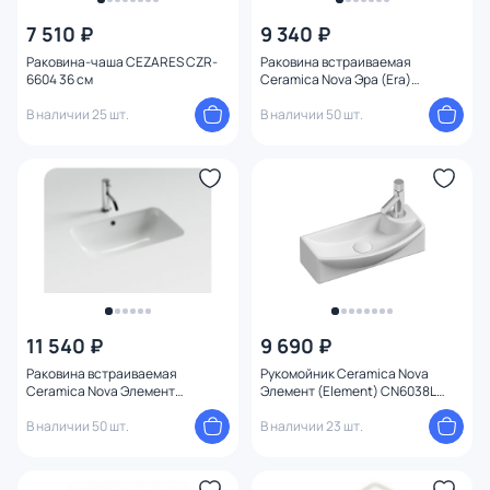
7 510 ₽
9 340 ₽
Раковина-чаша CEZARES CZR-
Раковина встраиваемая
6604 36 см
Ceramica Nova Эра (Era)
46x32x15.5 CN15003 белая
В наличии 25 шт.
В наличии 50 шт.
11 540 ₽
9 690 ₽
Раковина встраиваемая
Рукомойник Ceramica Nova
Ceramica Nova Элемент
Элемент (Element) CN6038L
(Element) CN7018 54 белая
45,5 см.
В наличии 50 шт.
В наличии 23 шт.