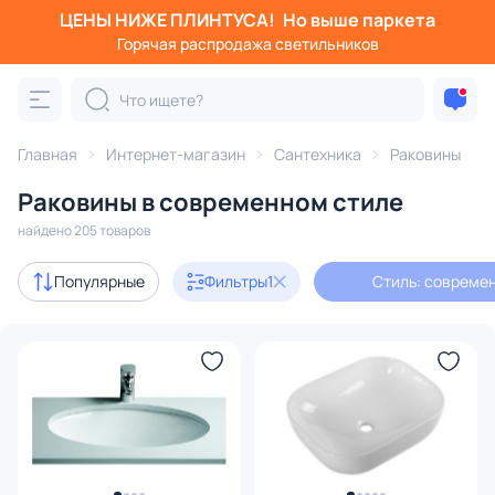
ЦЕНЫ НИЖЕ ПЛИНТУСА!
Но выше паркета
Фильтры
Горячая распродажа светильников
Стиль: современный
Категория:
Раковины
Главная
Интернет-магазин
Сантехника
Раковины
Раковины в современном стиле
накладные
подвесные
раковины с тумбой
искусс
найдено 205 товаров
Акции
30
Популярные
Фильтры
1
Стиль: совреме
с 3D-моделями
5
В наличии
146
Доставка
Цена