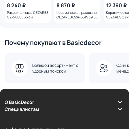
8 240 ₽
8 870 ₽
12 390 ₽
Раковина-чаша CEZARES
Керамическая раковина
Керамическая
CZR-6605 33 см
CEZARES CZR-6615 39.5
CEZARES CZR
см
39.5 см белая
Почему покупают в Basicdecor
Большой ассортимент с
Один к
удобным поиском
менед
О BasicDecor
Cпециалистам