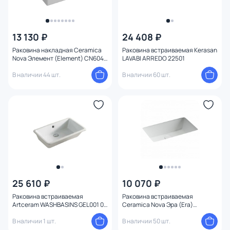
13 130 ₽
24 408 ₽
Раковина накладная Ceramica
Раковина встраиваемая Kerasan
Nova Элемент (Element) CN6046
LAVABI ARREDO 22501
59 см.
В наличии 44 шт.
В наличии 60 шт.
25 610 ₽
10 070 ₽
Раковина встраиваемая
Раковина встраиваемая
Artceram WASHBASINS GEL001 01
Ceramica Nova Эра (Era)
00 bi*0
52.5x34.5x17.5 см CN15004 белая
В наличии 1 шт.
В наличии 50 шт.