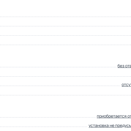
без от
отсу
приобретается о
установка не предус