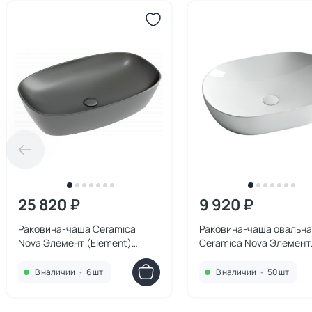
25 820 ₽
9 920 ₽
Раковина-чаша Ceramica
Раковина-чаша овальн
Nova Элемент (Element)
Ceramica Nova Элемент
CN6049MDH 60 см, темный
(Element) CN5009 60х4
антрацит
В наличии
•
6 шт.
В наличии
•
50 шт.