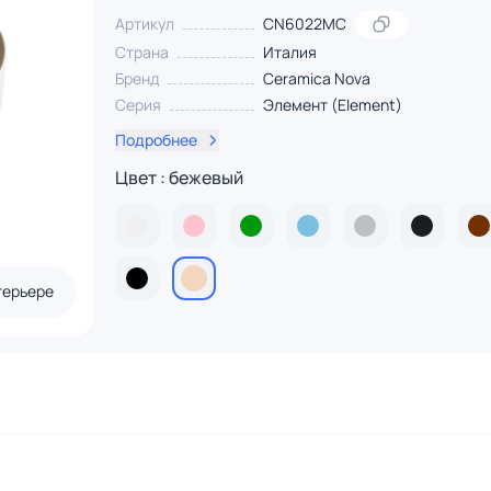
Артикул
CN6022MC
Страна
Италия
Бренд
Ceramica Nova
Серия
Элемент (Element)
Подробнее
Цвет : бежевый
терьере