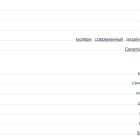
модерн
,
современный
,
дизай
Cerami
сан
к
б