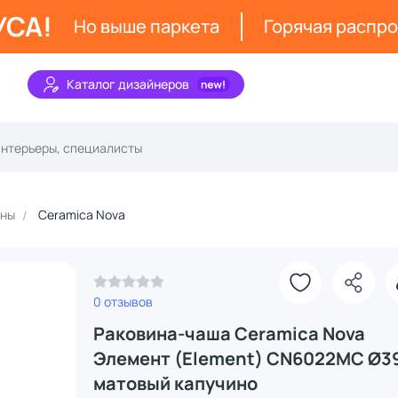
УСА!
Но выше паркета
Горячая распр
Каталог дизайнеров
ины
Ceramica Nova
0 отзывов
Раковина-чаша Ceramica Nova
Элемент (Element) CN6022MC Ø3
матовый капучино