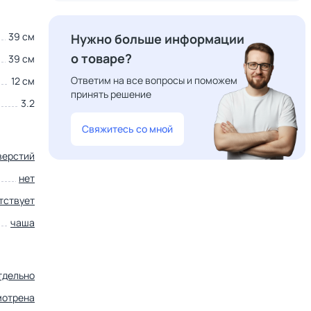
39 см
Нужно больше информации
о товаре?
39 см
Ответим на все вопросы и поможем
12 см
принять решение
3.2
Свяжитесь со мной
верстий
нет
тствует
чаша
тдельно
мотрена