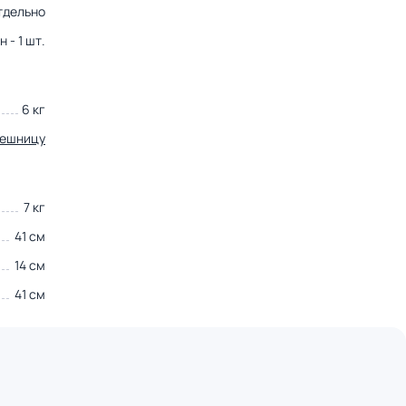
тдельно
 - 1 шт.
6 кг
лешницу
7 кг
41 см
14 см
41 см