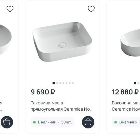
9 690 ₽
12 880 ₽
ая
Раковина-чаша
Раковина-ча
прямоугольная Ceramica Nova
Ceramica No
2 см
Элемент (Element) CN6011
(Element) CN
50х40 см
В наличии
•
50 шт.
В наличии