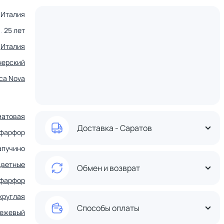
Италия
25 лет
Италия
нерский
ca Nova
матовая
Доставка - Саратов
фарфор
апучино
цветные
Обмен и возврат
фарфор
круглая
Способы оплаты
ежевый