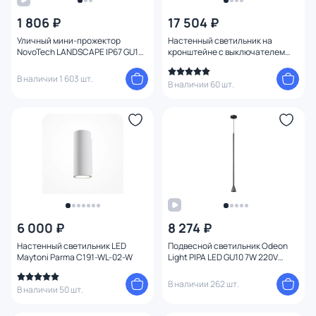
Цвет
1 806 ₽
17 504 ₽
Стиль
Уличный мини-прожектор
Настенный светильник на
NovoTech LANDSCAPE IP67 GU10
кронштейне с выключателем
9W 369954 STREET черный
Odeon Light ARTA 4125/1WA
Страна
В наличии 1 603 шт.
В наличии 60 шт.
Материал
Вид лампы
Тип помещения
Форма
6 000 ₽
8 274 ₽
Настенный светильник LED
Подвесной светильник Odeon
Форма плафона
Maytoni Parma C191-WL-02-W
Light PIPA LED GU10 7W 220V
3884/1B
Оформление
В наличии 262 шт.
В наличии 50 шт.