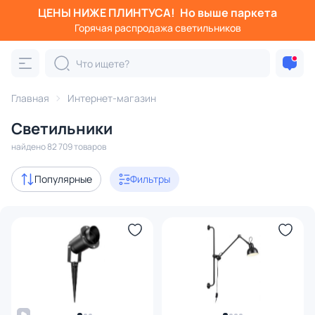
ЦЕНЫ НИЖЕ ПЛИНТУСА!
Но выше паркета
Фильтры
Горячая распродажа светильников
Категория:
Все светильники
Главная
Люстры
Интернет-магазин
Подвесные светильники
Потолочные светил
Светильники
Акции
6342
найдено 82 709 товаров
с 3D-моделями
6132
Популярные
Фильтры
В наличии
64359
Доставка
Бренд