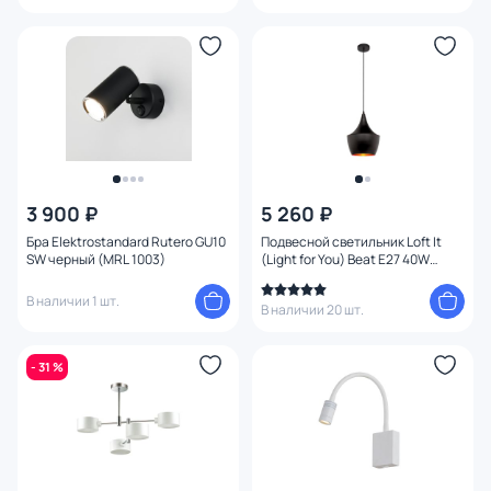
3 900 ₽
5 260 ₽
Бра Elektrostandard Rutero GU10
Подвесной светильник Loft It
SW черный (MRL 1003)
(Light for You) Beat E27 40W
LOFT1843/A
В наличии 1 шт.
В наличии 20 шт.
- 31 %