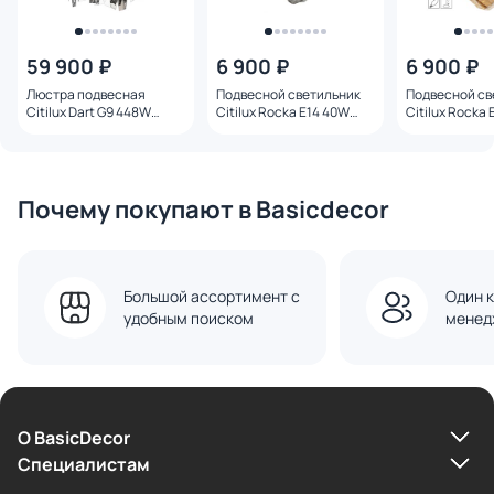
59 900 ₽
6 900 ₽
6 900 ₽
Люстра подвесная
Подвесной светильник
Подвесной св
Citilux Dart G9 448W
Citilux Rocka Е14 40W
Citilux Rocka
CL231251 хром
CL247081 дымчатый
CL247082 ян
Почему покупают в Basicdecor
Большой ассортимент с
Один к
удобным поиском
менед
О BasicDecor
Cпециалистам