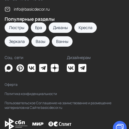
info@basicdecor.ru
Популярные разделы
Люстры
Бра
Диваны
Кресла
Зеркала
Вазы
Ванны
Соц. сети
Дизайнерам
Оферта
Политика конфиденциальности
Пользовательское Соглашение на заимствование и размещение
материалов на Сайте basicdecor.ru