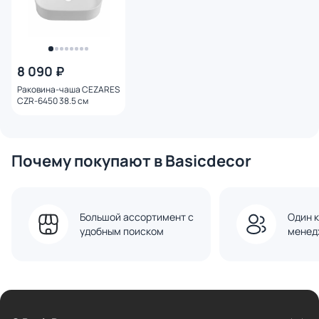
8 090 ₽
Раковина-чаша CEZARES
CZR-6450 38.5 см
Почему покупают в Basicdecor
Большой ассортимент с
Один к
удобным поиском
менед