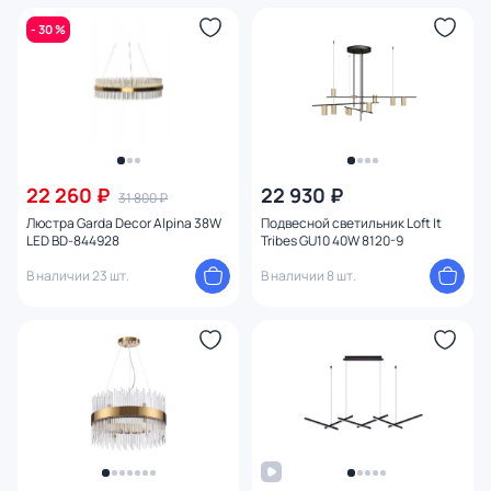
- 30 %
22 260 ₽
22 930 ₽
31 800 ₽
Люстра Garda Decor Alpina 38W
Подвесной светильник Loft It
LED BD-844928
Tribes GU10 40W 8120-9
В наличии 23 шт.
В наличии 8 шт.