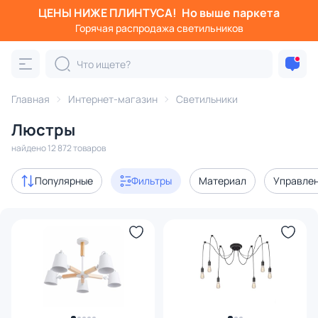
ЦЕНЫ НИЖЕ ПЛИНТУСА!
Но выше паркета
Фильтры
Горячая распродажа светильников
Категория:
Люстры
Главная
Интернет-магазин
Светильники
подвесные
потолочные
светодиодные
на штанге
Люстры
Акции
1437
найдено 12 872 товаров
с 3D-моделями
1525
Популярные
Фильтры
Материал
Управле
Дизайнерский свет
1358
В наличии
9298
Доставка