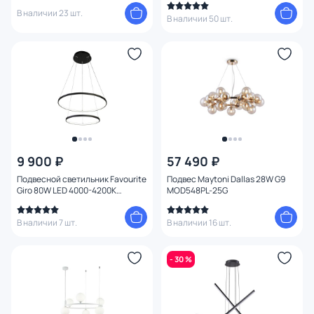
В наличии 23 шт.
В наличии 50 шт.
9 900 ₽
57 490 ₽
Подвесной светильник Favourite
Подвес Maytoni Dallas 28W G9
Giro 80W LED 4000-4200К
MOD548PL-25G
(теплый, белый, холодный) 1764-
10P
В наличии 7 шт.
В наличии 16 шт.
- 30 %