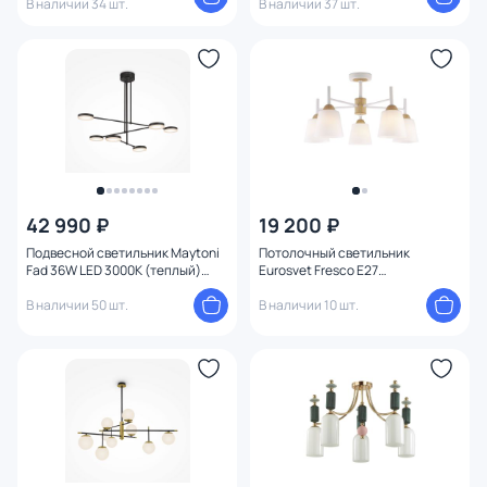
В наличии 34 шт.
В наличии 37 шт.
42 990 ₽
19 200 ₽
Подвесной светильник Maytoni
Потолочный светильник
Fad 36W LED 3000К (теплый)
Eurosvet Fresco E27
MOD070PL-L38B3K
4690389121760
В наличии 50 шт.
В наличии 10 шт.