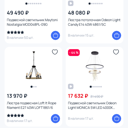
49 490 ₽
48 080 ₽
Подвесной светильник Maytoni
Люстра потолочная Odeon Light
Nostalgia MOD048PL-09G
Candy E14 40W 4861/5C
В наличии 15 шт.
В наличии 50 шт.
- 44 %
13 970 ₽
17 632 ₽
31 490 ₽
Люстра подвесная Loft It Rope
Подвесной светильник Odeon
filament E27 40W LOFT1861/6
Light MONICA 5W LED 4000К
(белый) 3901/63L
В наличии 17 шт.
В наличии 17 шт.