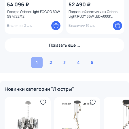
54 096 ₽
52 490 ₽
Люстра Odeon Light FOCCO 60W
Подвесной светильник Odeon
G9 4722/12
Light RUDY 36W LED 4000К
(белый) 3890/85L
В наличии 2 шт.
В наличии 19 шт.
Показать еще ...
1
2
3
4
5
Новинки категории "Люстры"