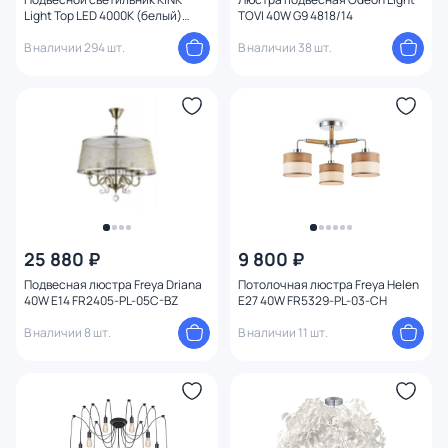
Light Тор LED 4000К (белый)
TOVI 40W G9 4818/14
08213,19A(4000K)
Тема
В наличии 294 шт.
В наличии 38 шт.
Конструкция
Мощность ламп
Умный дом
25 880 ₽
9 800 ₽
Подвесная люстра Freya Driana
Потолочная люстра Freya Helen
40W E14 FR2405-PL-05C-BZ
E27 40W FR5329-PL-03-CH
В наличии 8 шт.
В наличии 11 шт.