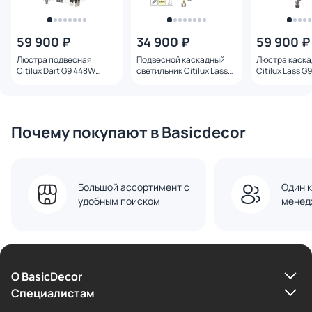
59 900 ₽
34 900 ₽
59 900 ₽
Люстра подвесная
Подвесной каскадный
Люстра каск
Citilux Dart G9 448W
светильник Citilux Lass
Citilux Lass G
CL231251 хром
G9 162W 3000К CL249031
3000К CL2490
Почему покупают в Basicdecor
Большой ассортимент с
Один к
удобным поиском
менед
О BasicDecor
Cпециалистам