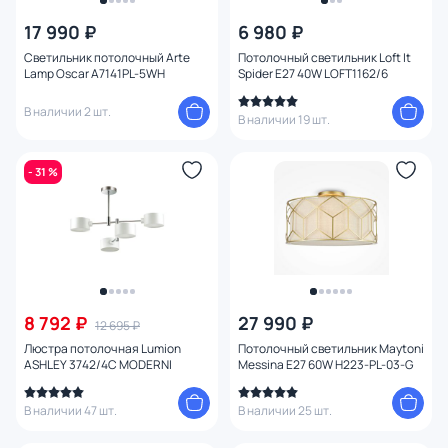
Цена
17 990 ₽
6 980 ₽
Светильник потолочный Arte
Потолочный светильник Loft It
От
До
Lamp Oscar A7141PL-5WH
Spider E27 40W LOFT1162/6
В наличии 2 шт.
В наличии 19 шт.
Бренд
- 31 %
Цвет
Стиль
Страна
8 792 ₽
27 990 ₽
Материал арматуры
12 695 ₽
Люстра потолочная Lumion
Потолочный светильник Maytoni
ASHLEY 3742/4C MODERNI
Messina E27 60W H223-PL-03-G
Материал плафона
В наличии 47 шт.
В наличии 25 шт.
Материал