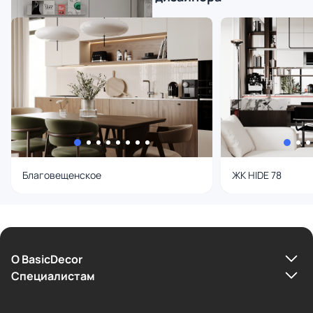
Благовещенское
ЖК HIDE 78
О BasicDecor
Cпециалистам