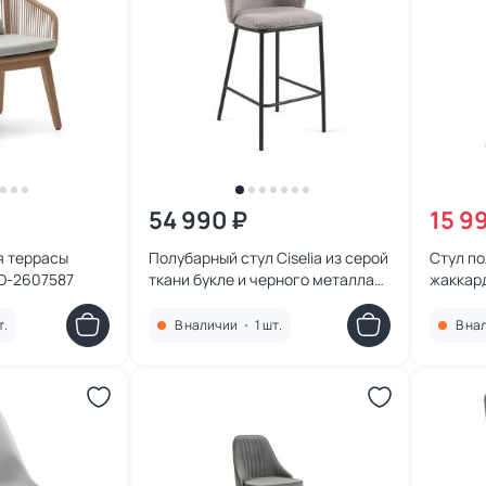
54 990 ₽
15 9
я террасы
Полубарный стул Ciselia из серой
Стул по
BD-2607587
ткани букле и черного металла
жаккар
65 см La Forma (ex Julia Grup) BD-
258845
2607553
т.
В наличии
•
1 шт.
В на