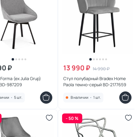
90 ₽
13 990 ₽
14 990 ₽
Forma (ex Julia Grup)
Стул полубарный Bradex Home
 BD-987209
Paola темно-серый BD-2177659
личии
•
5 шт.
В наличии
•
1 шт.
- 50 %