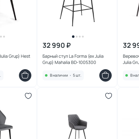
32 990 ₽
32 9
Julia Grup) Hest
Барный стул La Forma (ex Julia
Веревоч
Grup) Mahalia BD-1005300
Julia G
.
В наличии
•
5 шт.
В на