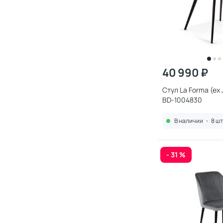
40 990 ₽
Стул La Forma (ex 
BD-1004830
В наличии
•
8 шт
- 31 %