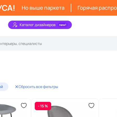
УСА!
Но выше паркета
Горячая распр
Каталог дизайнеров
ый
Сбросить все фильтры
- 15 %