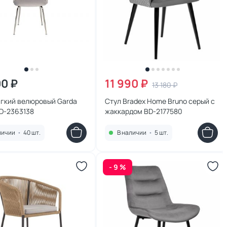
00 ₽
11 990 ₽
13 180 ₽
ягкий велюровый Garda
Стул Bradex Home Bruno серый с
BD-2363138
жаккардом BD-2177580
личии
•
40 шт.
В наличии
•
5 шт.
- 9 %