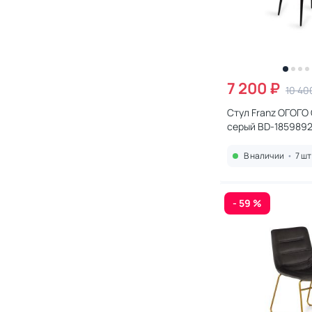
7 200 ₽
10 40
Стул Franz ОГОГО
серый BD-185989
В наличии
•
7 шт
- 59 %