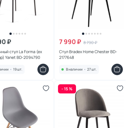
90 ₽
7 990 ₽
8 790 ₽
ный стул La Forma (ex
Стул Bradex Home Chester BD-
rup) Yanet BD-2094790
2177648
личии
•
19 шт.
В наличии
•
27 шт.
- 15 %