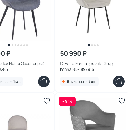
90 ₽
50 990 ₽
adex Home Oscar серый
Стул La Forma (ex Julia Grup)
0285
Konna BD-1897915
личии
•
1 шт.
В наличии
•
3 шт.
- 9 %