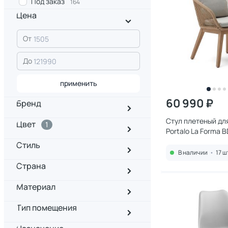
Под заказ
164
Цена
От
До
применить
60 990 ₽
Бренд
Стул плетеный дл
Цвет
1
Portalo La Forma 
Стиль
В наличии
•
17 ш
Страна
Материал
Тип помещения