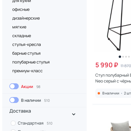
для кухни
офисные
дизайнерские
мягкие
складные
стулья-кресла
барные стулья
полубарные стулья
5 990 ₽
11 87
премиум-класс
Стул полубарный 
Neo серый с чёрн
Акции
BD-1920097
98
В наличии
•
2 шт
В наличии
510
Доставка
Стандартная
510