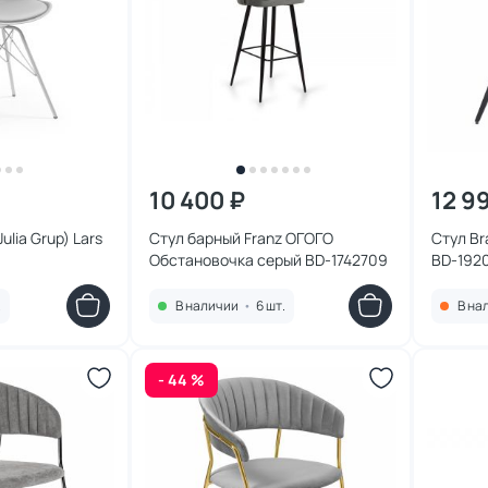
10 400 ₽
12 9
ulia Grup) Lars
Стул барный Franz ОГОГО
Стул Br
Обстановочка серый BD-1742709
BD-192
.
В наличии
•
6 шт.
В на
- 44 %