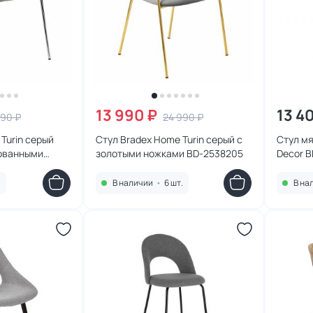
13 990 ₽
13 4
990 ₽
24 990 ₽
Turin серый
Стул Bradex Home Turin серый с
Стул м
рованными
золотыми ножками BD-2538205
Decor 
213
.
В наличии
•
6 шт.
В на