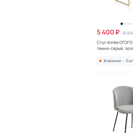
5 400 ₽
13 30
Стул Amilie ОГОГ
темно-серый, зол
2088763
В наличии
•
3 шт