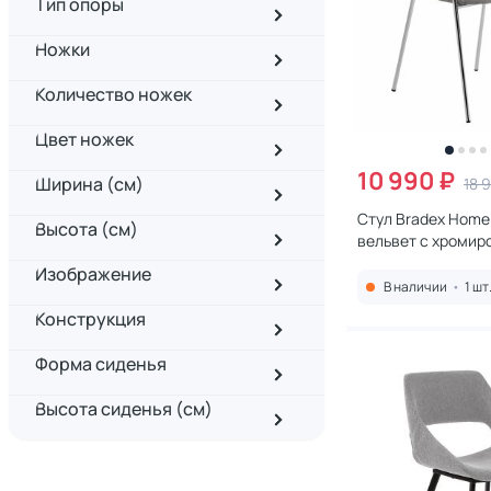
Тип опоры
Ножки
Количество ножек
Цвет ножек
10 990 ₽
Ширина (см)
18 
Стул Bradex Home 
Высота (см)
вельвет с хроми
ножками BD-2538
Изображение
В наличии
•
1 шт
Конструкция
Форма сиденья
Высота сиденья (см)