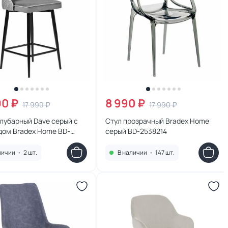
90 ₽
8 990 ₽
17 990 ₽
17 990 ₽
лубарный Dave серый с
Стул прозрачный Bradex Home
дом Bradex Home BD-
серый BD-2538214
0
личии
•
2 шт.
В наличии
•
147 шт.