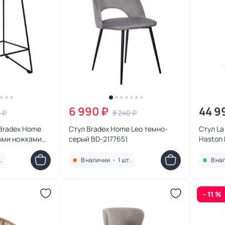
6 990 ₽
44 9
0 ₽
8 240 ₽
Bradex Home
Стул Bradex Home Leo темно-
Стул La 
ыми ножками
серый BD-2177651
Haston
.
В наличии
•
1 шт.
В на
- 11 %