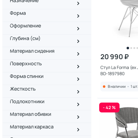
Назначение
Форма
Оформление
Глубина (см)
Материал сидения
20 990 ₽
Поверхность
Cтул La Forma (ex J
BD-1897980
Форма спинки
В наличии
•
1 шт
Жесткость
Подлокотники
- 42 %
Материал обивки
Материал каркаса