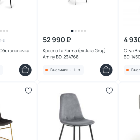
52 990 ₽
4 93
0 ₽
 Обстановочка
Кресло La Forma (ex Julia Grup)
Стул B
2
Aminy BD-234768
BD-145
.
В наличии
•
1 шт.
В на