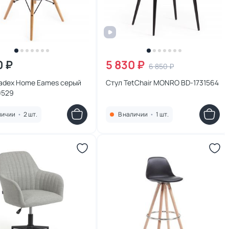
0 ₽
5 830 ₽
6 850 ₽
radex Home Eames серый
Стул TetChair MONRO BD-1731564
0529
личии
•
2 шт.
В наличии
•
1 шт.