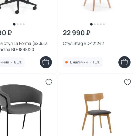
90 ₽
22 990 ₽
 стул La Forma (ex Julia
Стул Stag BD-121242
adina BD-1898120
личии
•
6 шт.
В наличии
•
1 шт.