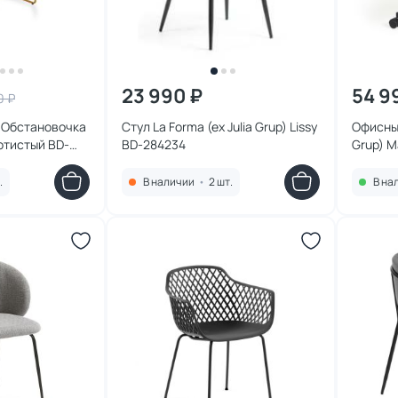
23 990 ₽
54 9
0 ₽
О Обстановочка
Стул La Forma (ex Julia Grup) Lissy
Офисный
отистый BD-
BD-284234
Grup) M
.
В наличии
•
2 шт.
В на