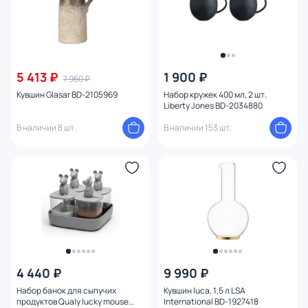
5 413 ₽
1 900 ₽
7 960 ₽
Кувшин Glasar BD-2105969
Набор кружек 400 мл, 2 шт.
Liberty Jones BD-2034880
В наличии 8 шт.
В наличии 153 шт.
4 440 ₽
9 990 ₽
Набор банок для сыпучих
Кувшин luca, 1,5 л LSA
продуктов Qualy lucky mouse
International BD-1927418