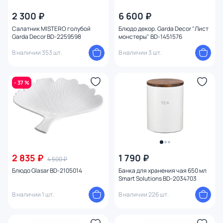
Бренд
2 300 ₽
6 600 ₽
Салатник MISTERO голубой
Блюдо декор. Garda Decor "Лист
Garda Decor BD-2259598
монстеры" BD-1451576
Цвет
В наличии 353 шт.
В наличии 3 шт.
Стиль
- 37 %
Страна
Материал
Размер
2 835 ₽
1 790 ₽
4 500 ₽
Тип помещения
Блюдо Glasar BD-2105014
Банка для хранения чая 650 мл
Smart Solutions BD-2034703
Назначение
В наличии 1 шт.
В наличии 226 шт.
Форма