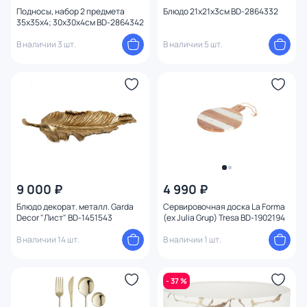
Подносы, набор 2 предмета
Блюдо 21х21х3см BD-2864332
Тема
35x35x4; 30х30х4см BD-2864342
В наличии 3 шт.
В наличии 5 шт.
Конструкция
9 000 ₽
4 990 ₽
Блюдо декорат. металл. Garda
Сервировочная доска La Forma
Decor "Лист" BD-1451543
(ex Julia Grup) Tresa BD-1902194
В наличии 14 шт.
В наличии 1 шт.
- 37 %