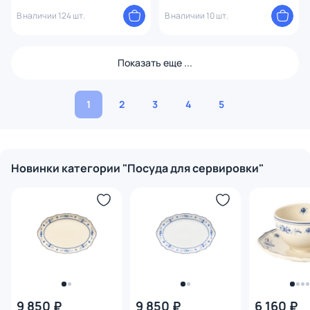
seasoning BD-2031864
В наличии 124 шт.
В наличии 10 шт.
Показать еще ...
1
2
3
4
5
Новинки категории "Посуда для сервировки"
9 850 ₽
9 850 ₽
6 160 ₽