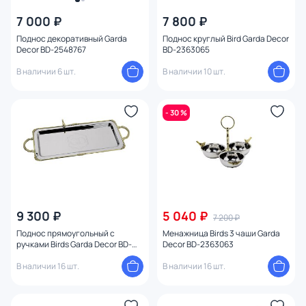
7 000 ₽
7 800 ₽
Поднос декоративный Garda
Поднос круглый Bird Garda Decor
Decor BD-2548767
BD-2363065
В наличии 6 шт.
В наличии 10 шт.
- 30 %
9 300 ₽
5 040 ₽
7 200 ₽
Поднос прямоугольный с
Менажница Birds 3 чаши Garda
ручками Birds Garda Decor BD-
Decor BD-2363063
2363064
В наличии 16 шт.
В наличии 16 шт.