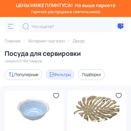
ЦЕНЫ НИЖЕ ПЛИНТУСА!
Но выше паркета
Фильтры
Горячая распродажа светильников
Категория:
Посуда для сервировки
Главная
Интернет-магазин
Декор
столовые приборы
стаканы и бокалы
тарелки
ча
Посуда для сервировки
Акции
204
найдено 5 189 товаров
В наличии
3442
Популярные
Фильтры
Подборки
Доставка
Цена
От
До