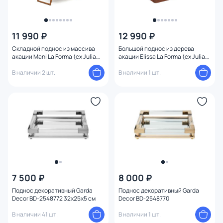
11 990 ₽
12 990 ₽
Складной поднос из массива
Большой поднос из дерева
акации Mani La Forma (ex Julia
акации Elissa La Forma (ex Julia
Grup) BD-2609135
Grup) BD-2609088
В наличии 2 шт.
В наличии 1 шт.
7 500 ₽
8 000 ₽
Поднос декоративный Garda
Поднос декоративный Garda
Decor BD-2548772 32х25х5 см
Decor BD-2548770
В наличии 41 шт.
В наличии 1 шт.