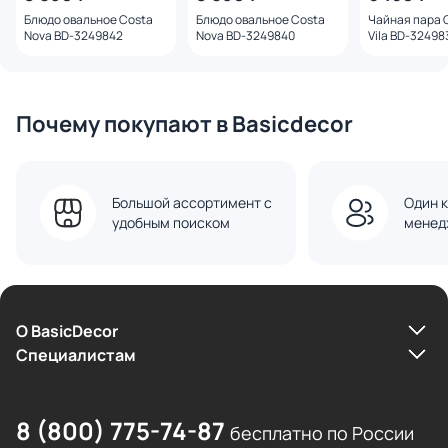
Блюдо овальное Costa
Блюдо овальное Costa
Чайная пара 
Nova BD-3249842
Nova BD-3249840
Vila BD-32498
Почему покупают в Basicdecor
Большой ассортимент с
Один к
удобным поиском
менед
О BasicDecor
Cпециалистам
8 (800) 775-74-87
бесплатно по России