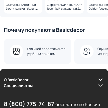
Статуэтка «Античный
Держатель для книг DOIY
Статуэтка So
бюст» женская белая,
love 14х14 см красный 2
Golden face ca
Garda Decor, 18×12×32 см,
шт. DYBELORE
3240683
BD-3250126
Почему покупают в Basicdecor
Большой ассортимент с
Один к
удобным поиском
менед
О BasicDecor
Cпециалистам
8 (800) 775-74-87
бесплатно по России