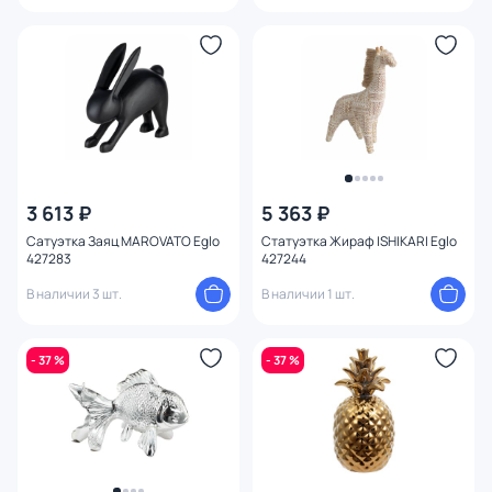
3 613 ₽
5 363 ₽
Сатуэтка Заяц MAROVATO Eglo
Статуэтка Жираф ISHIKARI Eglo
427283
427244
В наличии 3 шт.
В наличии 1 шт.
- 37 %
- 37 %