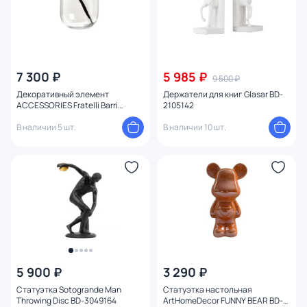
7 300 ₽
5 985 ₽
9 500 ₽
Декоративный элемент
Держатели для книг Glasar BD-
ACCESSORIES Fratelli Barri
2105142
стекло прозрачный D19x29,5 BD-
3233679
В наличии 5 шт.
В наличии 10 шт.
5 900 ₽
3 290 ₽
Статуэтка Sotogrande Man
Статуэтка настольная
Throwing Disc BD-3049164
ArtHomeDecor FUNNY BEAR BD-