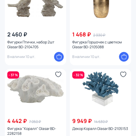
2 460 ₽
1 468 ₽
2 330 ₽
Фигурки Птички, набор 2шт
Фигурка Горшочек с цветком
Glasar BD-2104705
Glasar BD-2105088
В наличии 10 шт.
В наличии 10 шт.
- 37 %
- 32 %
4 442 ₽
9 949 ₽
7 050 ₽
14 630 ₽
Фигурка "Коралл" Glasar BD-
Декор Коралл Glasar BD-2105153
2282158