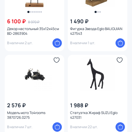
6 100 ₽
1 490 ₽
8 970 ₽
Декор настольный 35х12х45см
Фигурка Звезда Eglo BALIGUIAN
BD-2863904
427543
В наличии 2 шт.
В наличии 1 шт.
2 576 ₽
1 988 ₽
Модель мото To4rooms
Статуэтка Жираф SUZU Eglo
3870726.0275
427031
В наличии 7 шт.
В наличии 22 шт.