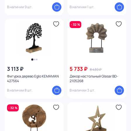
В наличии 9 шт.
В наличии 1 шт.
- 32 %
3 113 ₽
5 733 ₽
8 430 ₽
Фигурка дерево Eglo KEMAMAN
Декор настольный Glasar BD-
427564
2105268
В наличии 8 шт.
В наличии 3 шт.
- 32 %