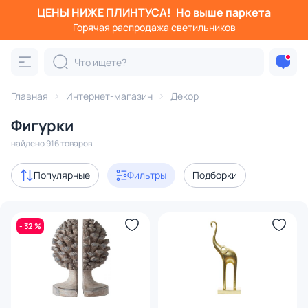
ЦЕНЫ НИЖЕ ПЛИНТУСА!
Но выше паркета
Фильтры
Горячая распродажа светильников
Категория:
Фигурки
Главная
Интернет-магазин
Декор
статуэтки
держатели книг
муляжи
декоративны
Фигурки
Акции
109
найдено 916 товаров
с 3D-моделями
19
Популярные
Фильтры
Подборки
В наличии
523
- 32 %
Доставка
Цена