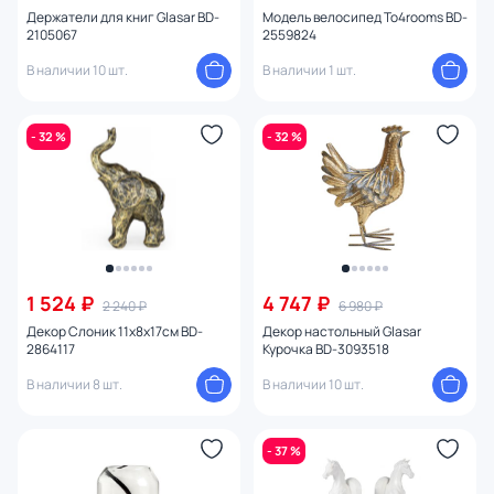
Держатели для книг Glasar BD-
Модель велосипед To4rooms BD-
2105067
2559824
В наличии 10 шт.
В наличии 1 шт.
- 32 %
- 32 %
1 524 ₽
4 747 ₽
2 240 ₽
6 980 ₽
Декор Слоник 11х8х17см BD-
Декор настольный Glasar
2864117
Курочка BD-3093518
В наличии 8 шт.
В наличии 10 шт.
- 37 %