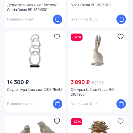
Держатели для книг "Лотосы"
Бюст Glasar BD-2105979
Изображение
Garda Decor BD-1891930
В наличии 12 шт.
В наличии 10 шт.
- 32 %
14 300 ₽
3 890 ₽
5 720 ₽
Скульптура 4 кольца-2 BD-75484
Фигурка Зайчик Glasar BD-
2104985
В наличии мало
В наличии 10 шт.
- 37 %