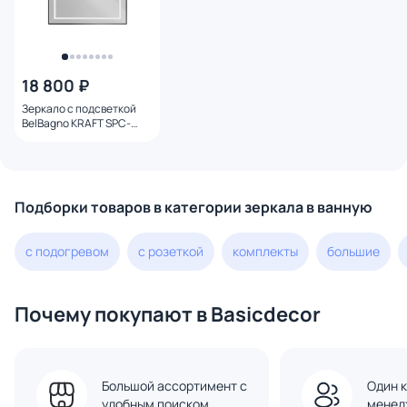
18 800 ₽
Зеркало с подсветкой
BelBagno KRAFT SPC-
KRAFT-900-800-SENS-
NERO, 90x80 см
Подборки товаров в категории зеркала в ванную
с подогревом
с розеткой
комплекты
большие
Почему покупают в Basicdecor
Большой ассортимент с
Один к
удобным поиском
менед