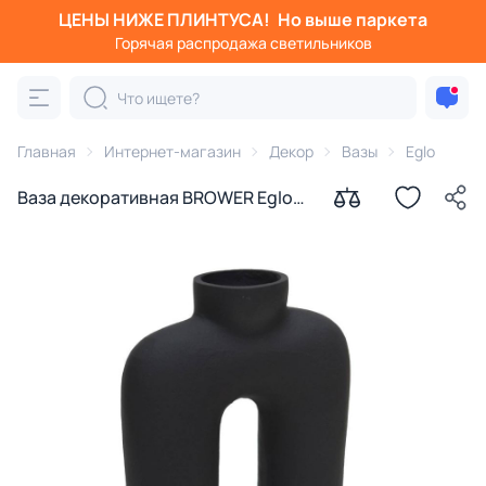
ЦЕНЫ НИЖЕ ПЛИНТУСА!
Но выше паркета
Горячая распродажа светильников
Главная
Интернет-магазин
Декор
Вазы
Eglo
Ваза декоративная BROWER Eglo
421062