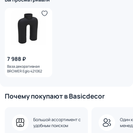
7 988 ₽
Ваза декоративная
BROWER Eglo 421062
Почему покупают в Basicdecor
Большой ассортимент с
Один к
удобным поиском
менед