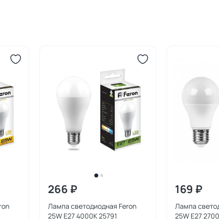
266 ₽
169 ₽
ron
Лампа светодиодная Feron
Лампа свето
25W E27 4000K 25791
25W E27 2700