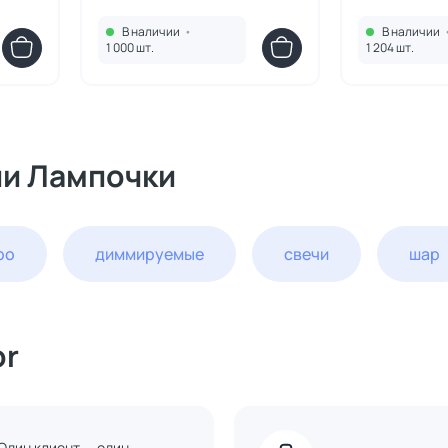
В наличии
•
В наличии
1 000 шт.
1 204 шт.
ии Лампочки
ро
диммируемые
свечи
шар
or
Один клиент — один