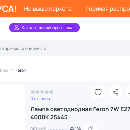
УСА!
Но выше паркета
Горячая распр
Каталог дизайнеров
очки
Feron
З
0 отзывов
Лампа светодиодная Feron 7W E2
4000K 25445
Артикул
25445