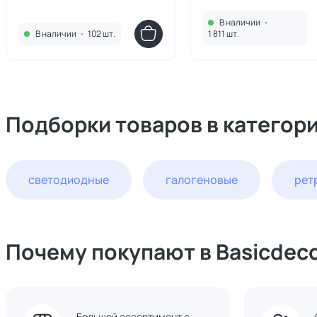
600LM 180G FR 4000K 20000H
В наличии
•
940004
В наличии
•
102 шт.
1 811 шт.
Подборки товаров в категор
светодиодные
галогеновые
рет
Почему покупают в Basicdec
Большой ассортимент с