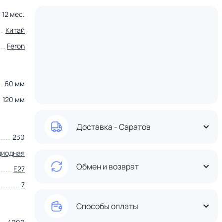
12 мес.
Китай
Feron
60 мм
120 мм
Доставка - Саратов
230
диодная
Обмен и возврат
E27
7
Способы оплаты