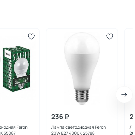
236 ₽
2
диодная Feron
Лампа светодиодная Feron
Ла
K 55087
20W E27 4000K 25788
20