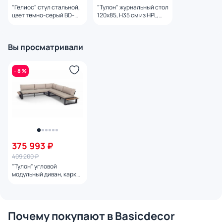
"Гелиос" стул стальной,
"Тулон" журнальный стол
цвет темно-серый BD-
120х85, H35 см из HPL,
3260039
цвет "дуб", каркас
черный (RAL9005) муар
BD-3260024
Вы просматривали
- 8 %
375 993 ₽
409 200 ₽
"Тулон" угловой
модульный диван, каркас
из алюминия BD-
3260299
Почему покупают в Basicdecor