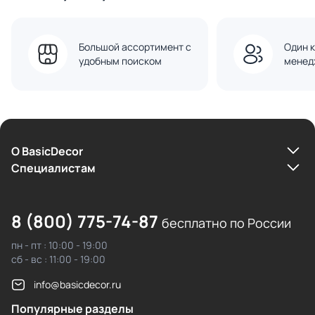
Большой ассортимент с
Один к
удобным поиском
менед
О BasicDecor
Cпециалистам
8 (800) 775-74-87
бесплатно по России
пн - пт : 10:00 - 19:00
сб - вс : 11:00 - 19:00
info@basicdecor.ru
Популярные разделы