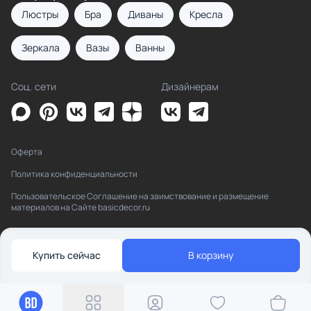
Люстры
Бра
Диваны
Кресла
Зеркала
Вазы
Ванны
Соц. сети
Дизайнерам
Оферта
Политика конфиденциальности
Пользовательское Соглашение на заимствование и размещение
материалов на Сайте basicdecor.ru
Купить сейчас
В корзину