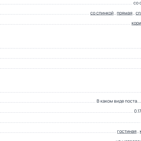
со 
со спинкой
,
прямая
,
сп
кор
В каком виде поста..
0.1
гостиная
,