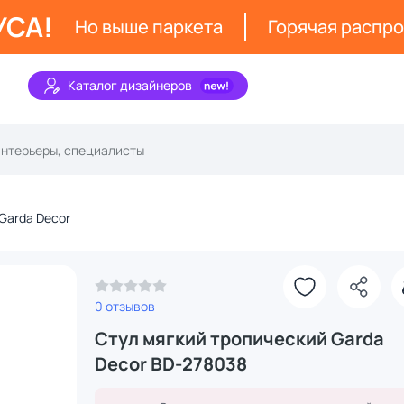
УСА!
Но выше паркета
Горячая распр
Каталог дизайнеров
Garda Decor
З
0 отзывов
Стул мягкий тропический Garda
Decor BD-278038