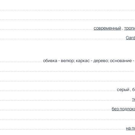
современный
,
троп
Gard
обивка - велюр; каркас - дерево; основание 
серый , 
т
без подлок
на п