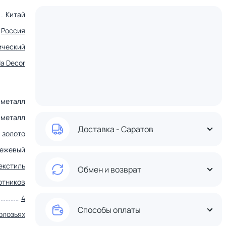
Китай
Россия
ический
a Decor
- металл
металл
Доставка - Саратов
золото
бежевый
екстиль
Обмен и возврат
отников
4
Способы оплаты
олозьях