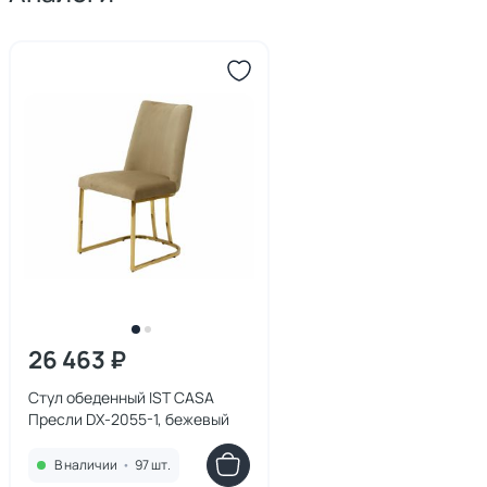
26 463 ₽
Стул обеденный IST CASA
Пресли DX-2055-1, бежевый
В наличии
•
97 шт.