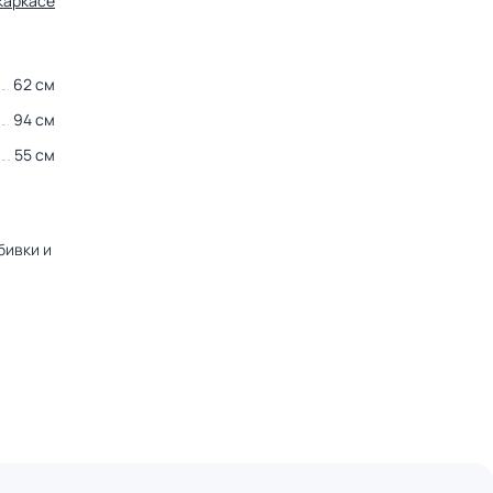
каркасе
62 см
94 см
55 см
бивки и