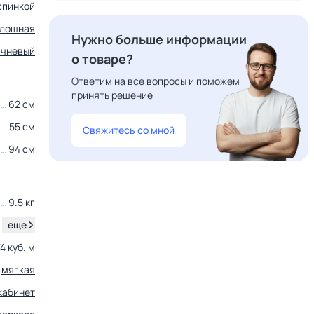
спинкой
лошная
Нужно больше информации
ичневый
о товаре?
Ответим на все вопросы и поможем
принять решение
62 см
55 см
Свяжитесь со мной
94 см
9.5 кг
.
еще
74 куб. м
мягкая
кабинет