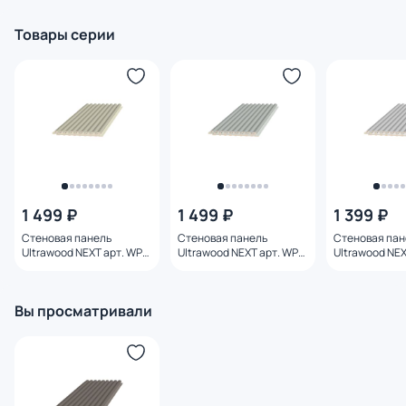
Товары серии
1 499 ₽
1 499 ₽
1 399 ₽
Стеновая панель
Стеновая панель
Стеновая пан
Ultrawood NEXT арт. WPC
Ultrawood NEXT арт. WPC
Ultrawood NE
001 BG st (2900 х 106 х 9,3
001 LGR st (2900 х 106 х
001 PA (2900 х 
мм)
9,3 мм)
мм)
Вы просматривали