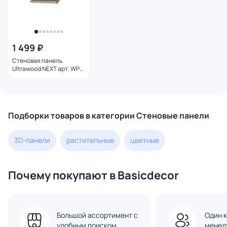
1 499 ₽
Стеновая панель
Ultrawood NEXT арт. WPC
001 DGR st (2900 х 106 х
9,3 мм)
Подборки товаров в категории Стеновые панели
3D-панели
растительные
цветные
Почему покупают в Basicdecor
Большой ассортимент с
Один к
удобным поиском
менед