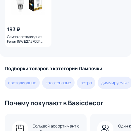
193 ₽
Лампа светодиодная
Feron 15W E27 2700K
25628
Подборки товаров в категории Лампочки
светодиодные
галогеновые
ретро
диммируемые
Почему покупают в Basicdecor
Большой ассортимент с
Один к