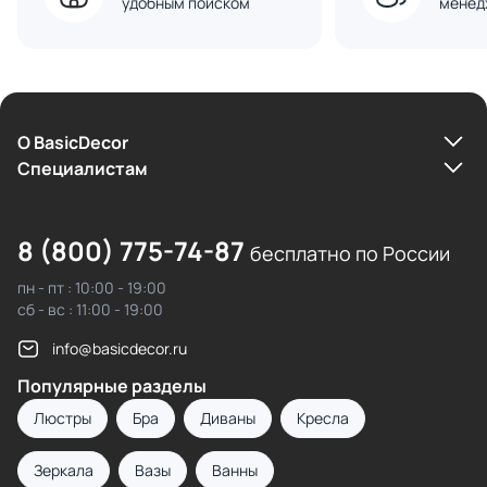
удобным поиском
менед
О BasicDecor
Cпециалистам
8 (800) 775-74-87
бесплатно по России
пн - пт : 10:00 - 19:00
сб - вс : 11:00 - 19:00
info@basicdecor.ru
Популярные разделы
Люстры
Бра
Диваны
Кресла
Зеркала
Вазы
Ванны