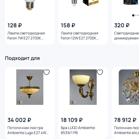
128 ₽
158 ₽
320 ₽
Лампа светодиодная
Лампа светодиодная
Светодиодна
Feron 7W E27 2700K
Feron 12W E27 2700K
диммируемая 
25444
25489
E27 8W 4000K
Подходит для
34 002 ₽
18 109 ₽
78 912 ₽
Потолочная люстра
Бра LUGO Ambiente
Полочная лю
Ambiente Lugo E27 4W
8539/1 PB
Ambiente alic
8539/30 PL PB
2700К (теплы