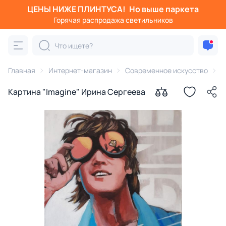
ЦЕНЫ НИЖЕ ПЛИНТУСА!
Но выше паркета
Горячая распродажа светильников
Главная
Интернет-магазин
Современное искусство
К
Картина "Imagine" Ирина Сергеева