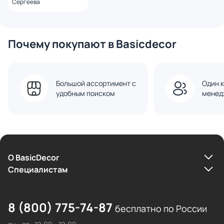
Сергеева
Почему покупают в Basicdecor
Большой ассортимент с
Один к
удобным поиском
менед
О BasicDecor
Cпециалистам
8 (800) 775-74-87
бесплатно по России