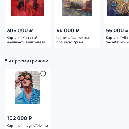
306 000 ₽
54 000 ₽
66 000 ₽
Картина "Красный
Картина "Калужская
Картина "Alie
начинает и выигрывает"
площадь" Ирина
Secrets" Ири
Ирина Сергеева
Сергеева
Вы просматривали
102 000 ₽
Картина "Imagine" Ирина