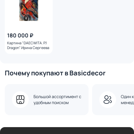
180 000 ₽
Картина "DAECWITA. P.1
Dragon" Ирина Сергеева
Почему покупают в Basicdecor
Большой ассортимент с
Один к
удобным поиском
менед