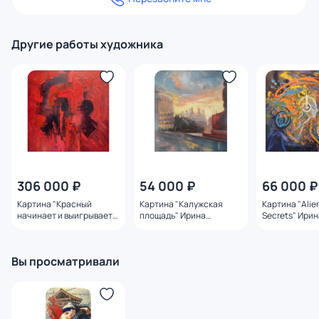
Другие работы художника
306 000 ₽
54 000 ₽
66 000 ₽
Картина "Красный
Картина "Калужская
Картина "Alie
начинает и выигрывает"
площадь" Ирина
Secrets" Ири
Ирина Сергеева
Сергеева
Вы просматривали