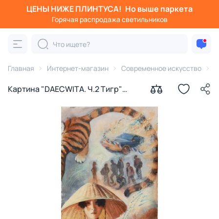
ЦЕНЫ НИЖЕ ПЛИНТУСА!
Но выше паркета
Горячая распродажа светильников
Главная
Интернет-магазин
Современное искусство
К
Картина "DAECWITA. Ч.2 Тигр"
Ирина Сергеева