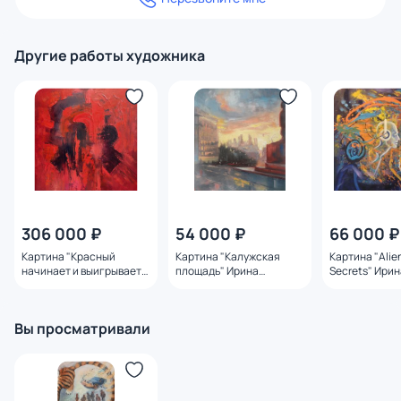
Другие работы художника
306 000 ₽
54 000 ₽
66 000 ₽
Картина "Красный
Картина "Калужская
Картина "Alie
начинает и выигрывает"
площадь" Ирина
Secrets" Ири
Ирина Сергеева
Сергеева
Вы просматривали