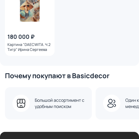
180 000 ₽
Картина "DAECWITA. Ч.2
Тигр" Ирина Сергеева
Почему покупают в Basicdecor
Большой ассортимент с
Один к
удобным поиском
менед