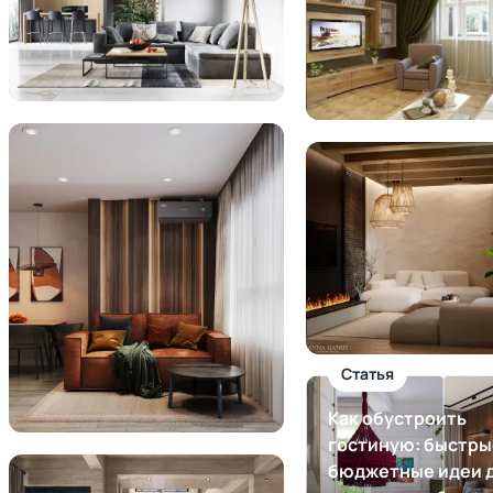
Статья
Как обустроить
гостиную: быстры
бюджетные идеи 