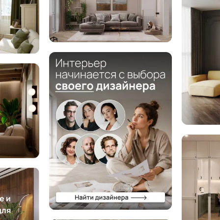
е и
для