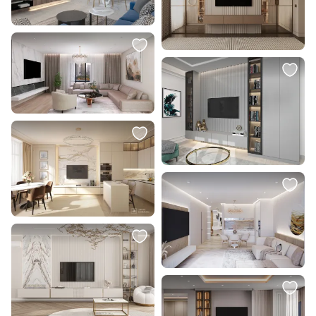
10 640 ₽
159 000 ₽
6 704 ₽
Ваза декоративная 14х14х22см
Диван Ambia Cube розовый BD-
BD-2863746
3069406
В корзину
В корзину
8 990 ₽
4 190 ₽
Комплект из 2 чехлов для
Подушка декоративная Eglo
подушек 50 x 50 см La Forma (ex
KYONAN 420275
Julia Grup) Senara BD-3059634
В корзину
В корзину