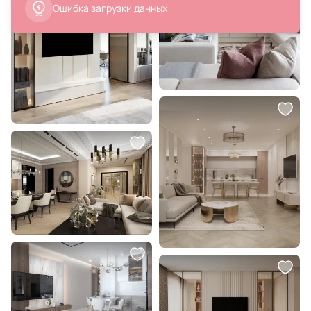
и хлопка 50 х 50 см
В корзину
В корзину
192 990 ₽
7 090 ₽
Круглый журнальный столик
Ваза декоративная Eglo
Angel Cerda из ореха и бежевого
LYAGLAN 421408
дерева BD-3157043
В корзину
В корзину