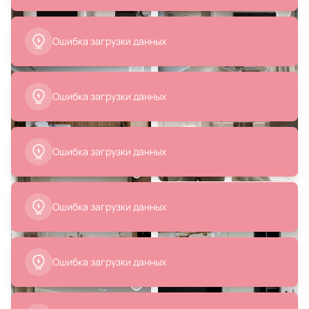
Ошибка загрузки данных
28 000 ₽
159 000 ₽
Ошибка загрузки данных
Кресло детское Garda Decor BD-
Диван Ambia Cube голубой BD-
2849892
3069407
В корзину
В корзину
Ошибка загрузки данных
Ошибка загрузки данных
96 990 ₽
6 990 ₽
Кресло La Forma (ex Julia Grup)
Чехол на подушку La Forma (ex
Ulit BD-3156415 белое
Julia Grup) Machiel BD-2860421
из натуральной и белой вискозы