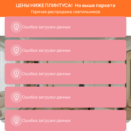
ЦЕНЫ НИЖЕ ПЛИНТУСА!
Но выше паркета
Горячая распродажа светильников
Ошибка загрузки данных
Ошибка загрузки данных
Ошибка загрузки данных
Ошибка загрузки данных
Все
Вазы
Текстиль для дома
Кресла
Детск
Товары на фото
Ошибка загрузки данных
+ 20
20 позиций