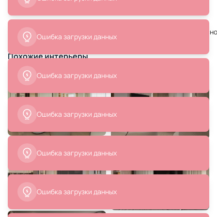
Читать далее
x 70 см
В корзину
В корзину
# ниша с подсветкой
# без люстры
# натяжной
# подвесн
Ошибка загрузки данных
Похожие интерьеры
Ошибка загрузки данных
166 990 ₽
242 990 ₽
Ошибка загрузки данных
Кресло La Forma (ex Julia Grup)
Кресло La Forma (ex Julia Grup)
Luisa BD-3156744 бежевое
Granite BD-3156790 бежевое
В корзину
В корзину
Ошибка загрузки данных
Ошибка загрузки данных