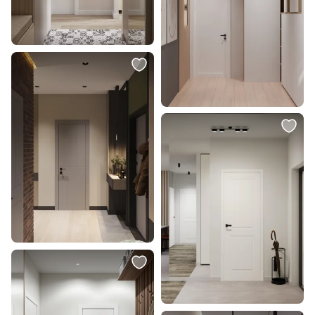
Трековый светильник
Уличный светильник Favourite
Elektrostandard Flat Magnetic
Reedy 4048-3T
9W 4000K Arcos (чёрный)
85095/01
В корзину
В корзину