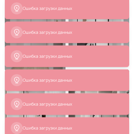
11 999 ₽
12 600 ₽
Люстра Lightstar TUBO LED
Подвесной светильник Freya
4000K 24W 748443 золото
IP20 14,5W Латунь FR5387PL-
L14.5BS
В корзину
В корзину