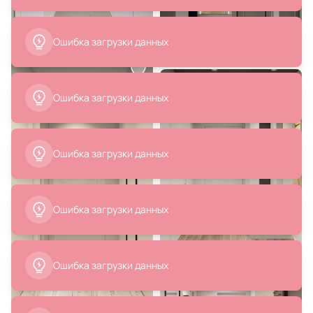
13 390 ₽
28 980 ₽
Подвесной светильник
Шкаф средний Norden BD-
Nowodvorski Kier M 10306
2590758
В корзину
В корзину
94 600 ₽
94 600 ₽
Шкаф Ellipsefurniture Type
Шкаф Ellipsefurniture Type
(светло-серый) TY010302340101
(серый) TY010303340101
В корзину
В корзину