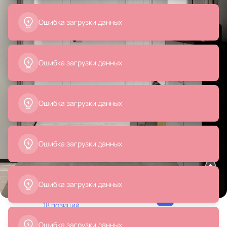
Ошибка загрузки данных
Ошибка загрузки данных
Ошибка загрузки данных
Ошибка загрузки данных
Все
Вазы
Подвесные светильники
Шкафы
Ошибка загрузки данных
Товары на фото
+ 18
18 позиций
Интерьер прихожей, проект «Квартира на
Ошибка загрузки данных