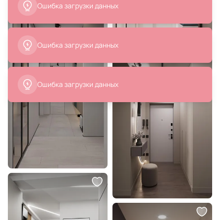
7 988 ₽
3 058 ₽
Ваза декоративная BROWER
Трековый светильник
Eglo 421062
однофазный Lussole Денвер
TRACK LIGHTS LSP-9118-TAB
В корзину
В корзину
7 113 ₽
4 113 ₽
Ваза декоративная SIBAGAT Eglo
Ваза декоративная LABASON
421169
Eglo 421125
В корзину
В корзину