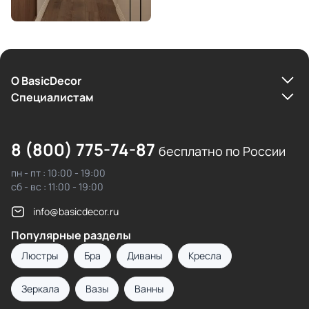
О BasicDecor
Cпециалистам
8 (800) 775-74-87
бесплатно по России
пн - пт : 10:00 - 19:00
сб - вс : 11:00 - 19:00
info@basicdecor.ru
Популярные разделы
Люстры
Бра
Диваны
Кресла
Зеркала
Вазы
Ванны