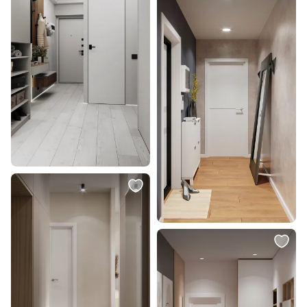
3 590 ₽
5 750 ₽
Магнитный трековый
Магнитный трековый
светильник Arte Lamp RAPID
светильник Arte Lamp RAPID
A1160PL-1BK
A2960PL-1BK
В корзину
В корзину
4 040 ₽
9 900 ₽