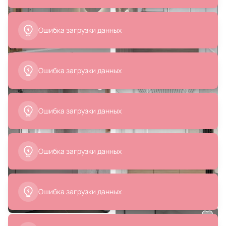
21 790 ₽
Смеситель для раковины AM.PM
Spirit 2.1 F71A82100 с д/к
В корзину