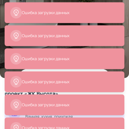
Все
Вазы
Раковины
Смесители
Товары на фото
+ 9
9 позиций
проект «ЖК Высота»
Смотреть весь дизайн-проект
Ванная, кухня, прихожая ...
7 988 ₽
7 988 ₽
6 390 ₽
6 390 ₽
Ваза декоративная BROWER
Ваза декоративная BROWER