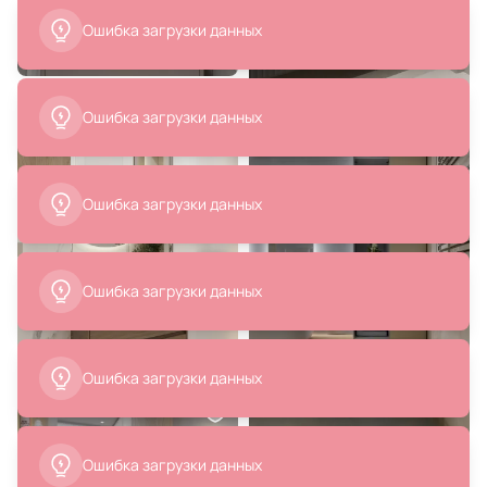
23 320 ₽
41 161 ₽
Смеситель для раковины Allen
Смеситель для раковины Webert
Brau Priority 5.31001-BN никель
DoReMi DR830102345, никель
браш
В корзину
В корзину
44 854 ₽
42 523 ₽
Смеситель для биде Webert
Смеситель для биде Webert Elio
Opera OA840102015
EL840102560, черный
В корзину
В корзину