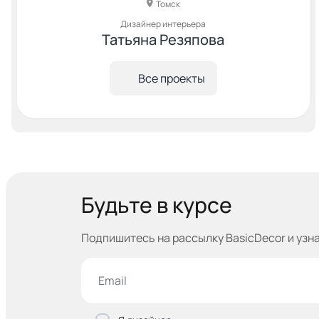
Томск
Дизайнер интерьера
Татьяна Резяпова
Все проекты
Будьте в курсе
Подпишитесь на рассылку BasicDecor и узн