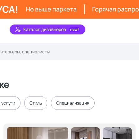
УСА!
Но выше паркета
Горячая распр
Каталог дизайнеров
ке
 услуги
Стиль
Специализация