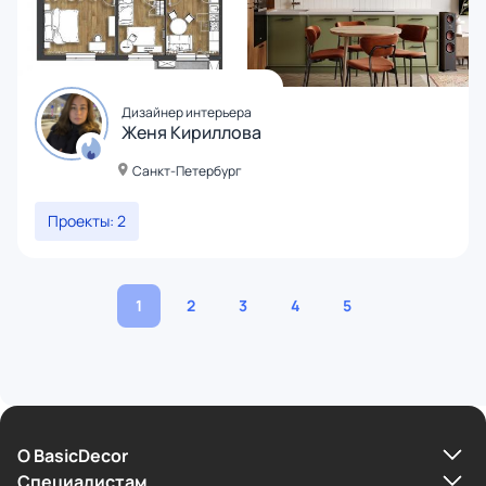
Дизайнер интерьера
Женя Кириллова
Санкт-Петербург
Проекты: 2
1
2
3
4
5
О BasicDecor
Cпециалистам