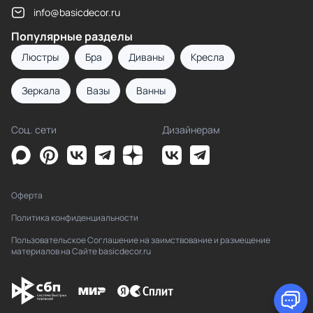
info@basicdecor.ru
Популярные разделы
Люстры
Бра
Диваны
Кресла
Зеркала
Вазы
Ванны
Соц. сети
Дизайнерам
Оферта
Политика конфиденциальности
Пользовательское Соглашение на заимствование и размещение
материалов на Сайте basicdecor.ru