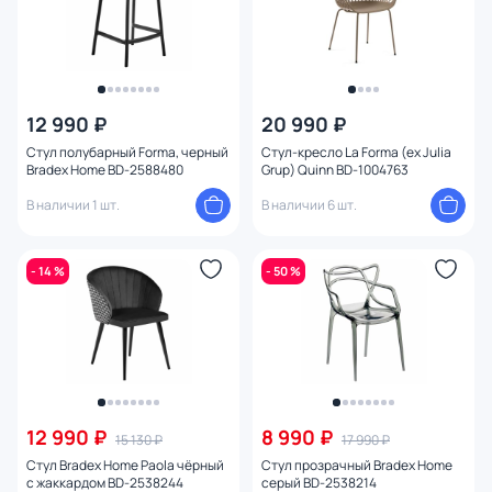
Высота сиденья (см)
12 990 ₽
20 990 ₽
Стул полубарный Forma, черный
Стул-кресло La Forma (ex Julia
Bradex Home BD-2588480
Grup) Quinn BD-1004763
В наличии 1 шт.
В наличии 6 шт.
- 14 %
- 50 %
12 990 ₽
8 990 ₽
15 130 ₽
17 990 ₽
Стул Bradex Home Paola чёрный
Стул прозрачный Bradex Home
с жаккардом BD-2538244
серый BD-2538214