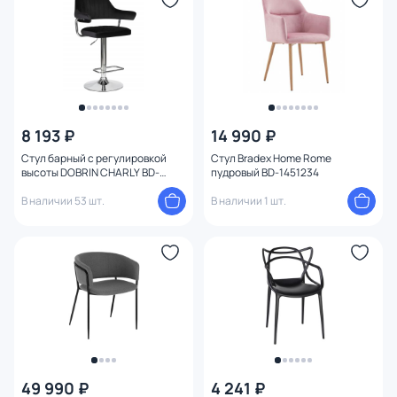
8 193 ₽
14 990 ₽
Стул барный с регулировкой
Стул Bradex Home Rome
высоты DOBRIN CHARLY BD-
пудровый BD-1451234
2013204 BD-2013204
В наличии 53 шт.
В наличии 1 шт.
49 990 ₽
4 241 ₽