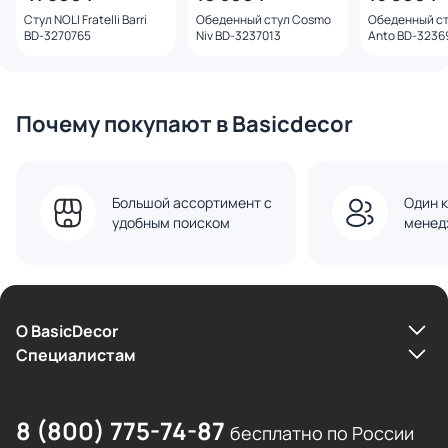
Стул NOLI Fratelli Barri
Обеденный стул Cosmo
Обеденный с
BD-3270765
Niv BD-3237013
Anto BD-3236
Почему покупают в Basicdecor
Большой ассортимент с
Один к
удобным поиском
менед
О BasicDecor
Cпециалистам
8 (800) 775-74-87
бесплатно по России