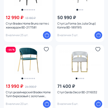
12 990 ₽
50 990 ₽
13 180 ₽
Стул Bradex Home Bruno латте с
Стул La Forma (ex Julia Grup)
жаккардом BD-2177581
Konna BD-1897915
В наличии 25 шт.
В наличии 3 шт.
- 44 %
13 990 ₽
71 400 ₽
24 990 ₽
Стул дизайнерский Bradex Home
Стул Garda Decor BD-2116032
Turin бирюзовый с золотыми
ножками BD-1451290
В наличии 20 шт.
В наличии 6 шт.