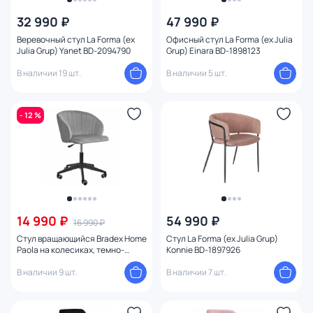
32 990 ₽
47 990 ₽
Веревочный стул La Forma (ex
Офисный стул La Forma (ex Julia
Julia Grup) Yanet BD-2094790
Grup) Einara BD-1898123
В наличии 19 шт.
В наличии 5 шт.
- 12 %
14 990 ₽
54 990 ₽
16 990 ₽
Стул вращающийся Bradex Home
Стул La Forma (ex Julia Grup)
Paola на колесиках, темно-
Konnie BD-1897926
серый BD-2177682
В наличии 9 шт.
В наличии 7 шт.