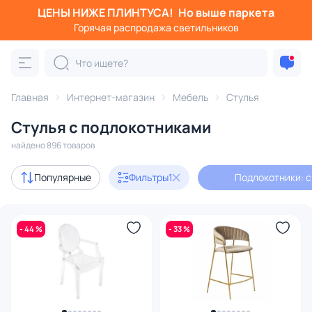
ЦЕНЫ НИЖЕ ПЛИНТУСА!
Но выше паркета
Фильтры
Горячая распродажа светильников
Подлокотники: с подлокотниками
Категория:
Стулья
Главная
Интернет-магазин
Мебель
Стулья
Стулья с подлокотниками
медальоны
низкие
для кухни
офисные
дизай
найдено 896 товаров
Акции
59
Популярные
Фильтры
1
Подлокотники: 
В наличии
449
- 44 %
- 33 %
Доставка
Цена
От
До