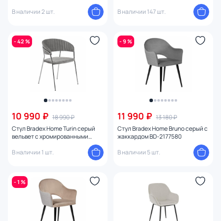
В наличии 2 шт.
В наличии 147 шт.
- 42 %
- 9 %
10 990 ₽
11 990 ₽
18 990 ₽
13 180 ₽
Стул Bradex Home Turin серый
Стул Bradex Home Bruno серый с
вельвет с хромированными
жаккардом BD-2177580
ножками BD-2538213
В наличии 1 шт.
В наличии 5 шт.
- 1 %