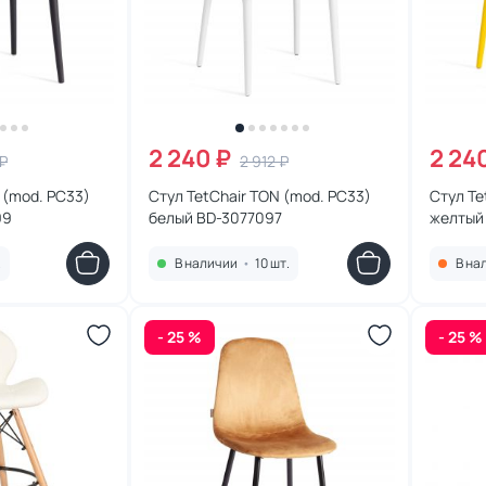
2 240 ₽
2 24
 ₽
2 912 ₽
 (mod. PC33)
Стул TetChair TON (mod. PC33)
Стул Te
99
белый BD-3077097
желтый
.
В наличии
•
10 шт.
В на
- 25 %
- 25 %