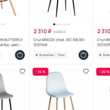
2 310 ₽
2 31
3 080 ₽
RIN BUTTERFLY
Стул BREEZE (mod. JSC-58) BD-
Стул BR
й бук, цвет
3001548
300153
MZL BUTTERFLY
.
В наличии
•
10 шт.
В на
- 16 %
- 20 %