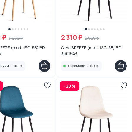
0 ₽
2 310 ₽
3 080 ₽
3 080 ₽
EEZE (mod. JSC-58) BD-
Стул BREEZE (mod. JSC-58) BD-
5
3001543
личии
•
10 шт.
В наличии
•
10 шт.
- 20 %