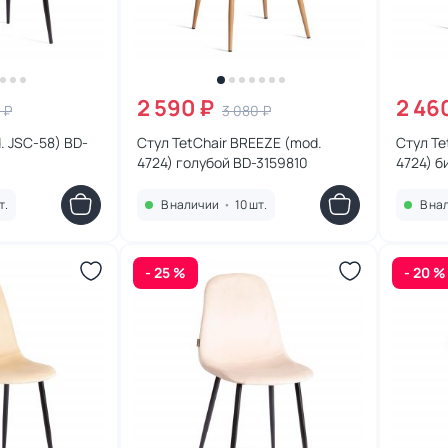
2 590 ₽
2 46
 ₽
3 080 ₽
. JSC-58) BD-
Стул TetChair BREEZE (mod.
Стул Te
4724) голубой BD-3159810
4724) 
т.
В наличии
•
10 шт.
В на
- 25 %
- 20 %