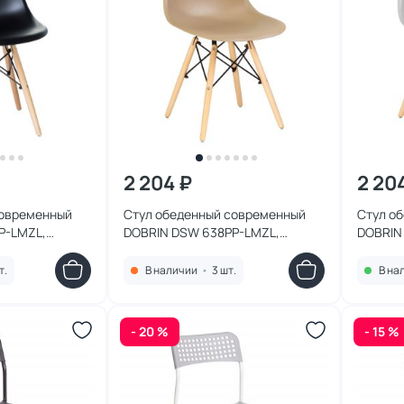
2 204 ₽
2 20
современный
Стул обеденный современный
Стул о
P-LMZL,
DOBRIN DSW 638PP-LMZL,
DOBRIN
 из светлого
бежевый, ножки светлый бук BD-
светло-
 BD-1932902
1932895
193289
т.
В наличии
•
3 шт.
В на
- 20 %
- 15 %