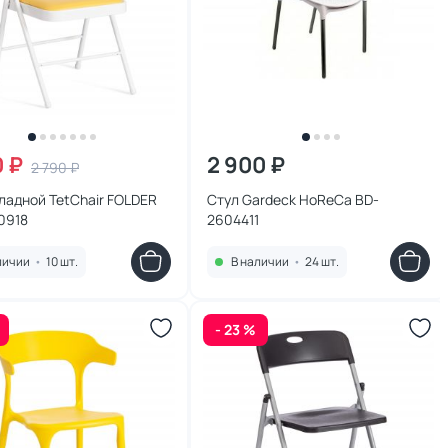
0 ₽
2 900 ₽
2 790 ₽
ладной TetChair FOLDER
Стул Gardeck HoReCa BD-
0918
2604411
личии
•
10 шт.
В наличии
•
24 шт.
- 23 %