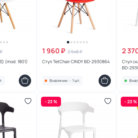
1 960 ₽
2 37
 ₽
2 548 ₽
) (mod. 1801)
Стул TetChair CINDY BD-2930864
Стул ск
BD-293
т.
В наличии
•
1 шт.
В на
- 23 %
- 23 %