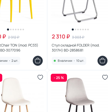
0 ₽
2 310 ₽
2 912 ₽
3 003 ₽
tChair TON (mod. PC33)
Стул складной FOLDER (mod.
 BD-3077096
3017H) BD-2858681
личии
•
2 шт.
В наличии
•
10 шт.
- 25 %