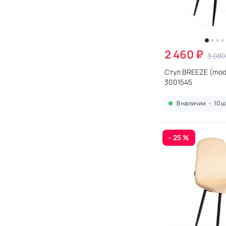
2 460 ₽
3 080
Стул BREEZE (mod
3001545
В наличии
•
10 ш
- 25 %