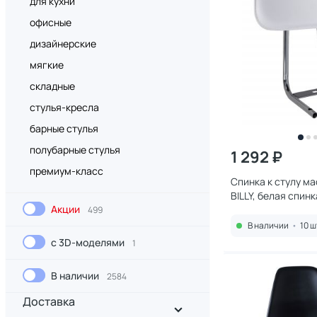
для кухни
офисные
дизайнерские
мягкие
складные
стулья-кресла
барные стулья
полубарные стулья
1 292 ₽
премиум-класс
Спинка к стулу м
BILLY, белая спин
Акции
BILLY
499
В наличии
•
10 ш
с 3D-моделями
1
В наличии
2584
Доставка