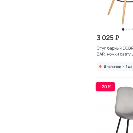
3 025 ₽
Стул барный DOB
BAR, ножки светлы
кремовый 302B-L
BAR BD-1936588
В наличии
•
1 шт
- 20 %