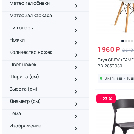
Материал обивки
Материал каркаса
Тип опоры
Ножки
1 960 ₽
2 548
Количество ножек
Стул CINDY (EAMES
Цвет ножек
BD-2859080
Ширина (см)
В наличии
•
10 ш
Высота (см)
- 23 %
Диаметр (см)
Тема
Изображение