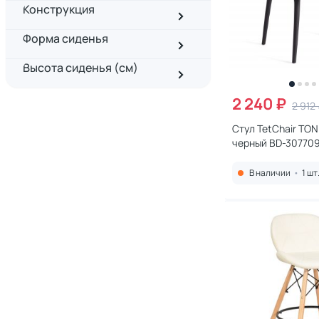
Конструкция
Форма сиденья
Высота сиденья (см)
2 240 ₽
2 912
Стул TetChair TON
черный BD-30770
В наличии
•
1 шт