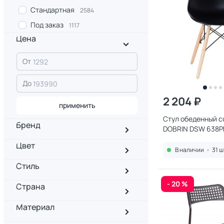
Стандартная
2584
Под заказ
1117
Цена
От
До
2 204 ₽
применить
Стул обеденный 
Бренд
DOBRIN DSW 638P
черный с ножками
Цвет
бука, BD-1932902
В наличии
•
31 ш
Стиль
- 20 %
Страна
Материал