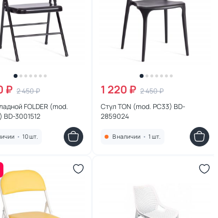
0 ₽
1 220 ₽
2 450 ₽
2 450 ₽
ладной FOLDER (mod.
Стул TON (mod. PC33) BD-
)) BD-3001512
2859024
личии
•
10 шт.
В наличии
•
1 шт.