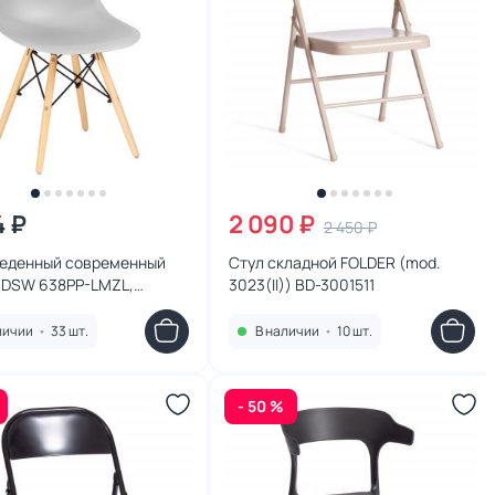
4 ₽
2 090 ₽
2 450 ₽
беденный современный
Стул складной FOLDER (mod.
 DSW 638PP-LMZL,
3023(II)) BD-3001511
серый, BD-1932893 BD-
3
личии
•
33 шт.
В наличии
•
10 шт.
- 50 %