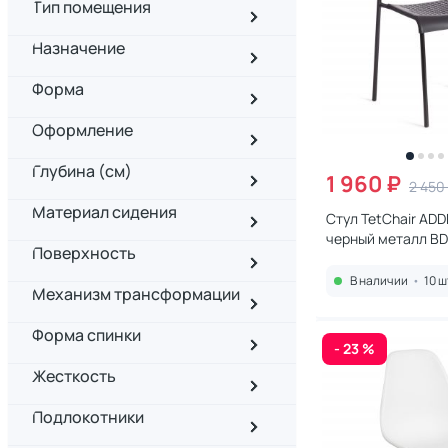
Тип помещения
Назначение
Форма
Оформление
Глубина (см)
1 960 ₽
2 450
Материал сидения
Стул TetChair ADD
черный металл BD
Поверхность
В наличии
•
10 ш
Механизм трансформации
Форма спинки
- 23 %
Жесткость
Подлокотники