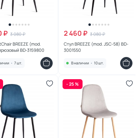
0 ₽
2 460 ₽
3 080 ₽
3 080 ₽
tChair BREEZE (mod.
Стул BREEZE (mod. JSC-58) BD-
бирюзовый BD-3159800
3001550
личии
•
7 шт.
В наличии
•
10 шт.
- 25 %