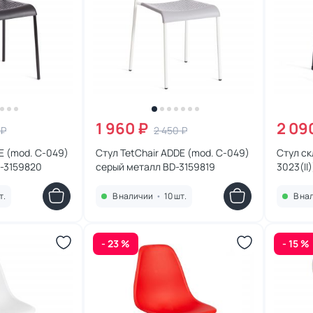
1 960 ₽
2 09
 ₽
2 450 ₽
E (mod. C-049)
Стул TetChair ADDE (mod. C-049)
Стул ск
-3159820
серый металл BD-3159819
3023(II
т.
В наличии
•
10 шт.
В на
- 23 %
- 15 %