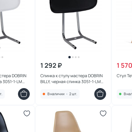
1 292 ₽
1 570
астера DOBRIN
Спинка к стулу мастера DOBRIN
Стул Te
ка 3051-1-LM
BILLY, черная спинка 3051-1-LM
BILLY
т.
В наличии
•
2 шт.
В на