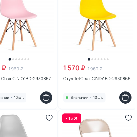
 ₽
1 570 ₽
1 960 ₽
1 960 ₽
tChair CINDY BD-2930867
Стул TetChair CINDY BD-2930866
личии
•
10 шт.
В наличии
•
10 шт.
- 15 %