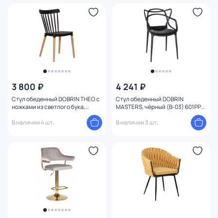
3 800 ₽
4 241 ₽
Стул обеденный DOBRIN THEO с
Стул обеденный DOBRIN
ножками из светлого бука,
MASTERS, чёрный (B-03) 601PP-
черный BD-1935329 BD-1935329
LMZL MASTERS BD-200423
В наличии 4 шт.
В наличии 3 шт.