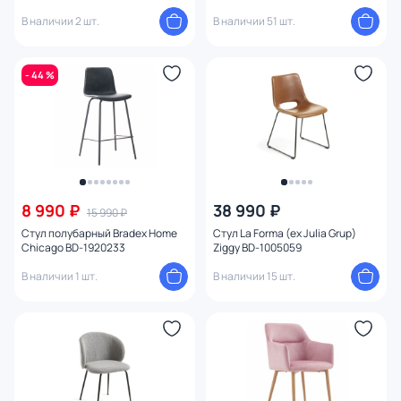
2013204 BD-2013204
В наличии 2 шт.
В наличии 51 шт.
- 44 %
8 990 ₽
38 990 ₽
15 990 ₽
Стул полубарный Bradex Home
Стул La Forma (ex Julia Grup)
Chicago BD-1920233
Ziggy BD-1005059
В наличии 1 шт.
В наличии 15 шт.