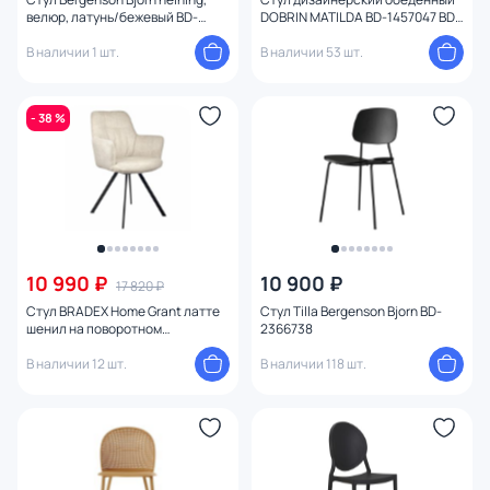
велюр, латунь/бежевый BD-
DOBRIN MATILDA BD-1457047 BD-
3180995
1457047
В наличии 1 шт.
В наличии 53 шт.
- 38 %
10 990 ₽
10 900 ₽
17 820 ₽
Стул BRADEX Home Grant латте
Стул Tilla Bergenson Bjorn BD-
шенил на поворотном
2366738
механизме BD-3066283
В наличии 12 шт.
В наличии 118 шт.