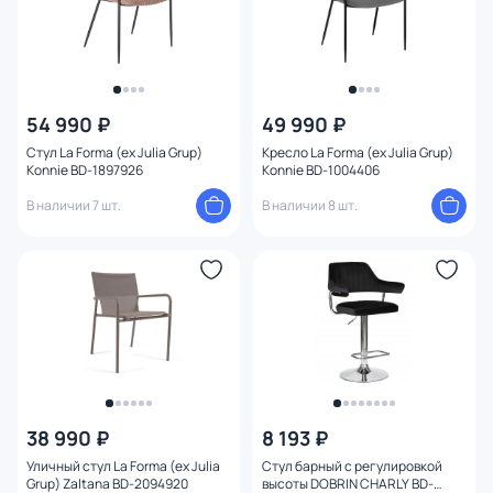
Изображение
Конструкция
54 990 ₽
49 990 ₽
Форма сиденья
Стул La Forma (ex Julia Grup)
Кресло La Forma (ex Julia Grup)
Konnie BD-1897926
Konnie BD-1004406
Высота сиденья (см)
В наличии 7 шт.
В наличии 8 шт.
38 990 ₽
8 193 ₽
Уличный стул La Forma (ex Julia
Стул барный с регулировкой
Grup) Zaltana BD-2094920
высоты DOBRIN CHARLY BD-