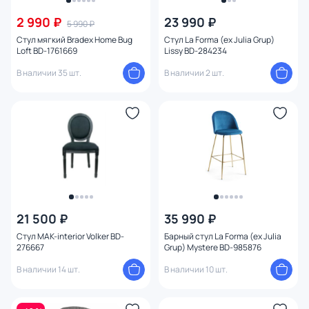
От
До
2 990 ₽
23 990 ₽
5 990 ₽
Стул мягкий Bradex Home Bug
Стул La Forma (ex Julia Grup)
Loft BD-1761669
Lissy BD-284234
Бренд
В наличии 35 шт.
В наличии 2 шт.
Цвет
Стиль
Страна
Материал
21 500 ₽
35 990 ₽
Тип помещения
Стул MAK-interior Volker BD-
Барный стул La Forma (ex Julia
276667
Grup) Mystere BD-985876
Назначение
В наличии 14 шт.
В наличии 10 шт.
Форма