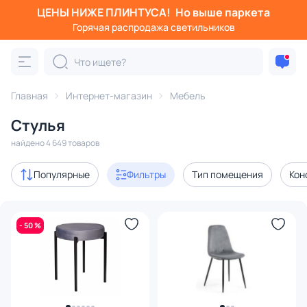
ЦЕНЫ НИЖЕ ПЛИНТУСА!
Но выше паркета
Фильтры
Горячая распродажа светильников
Категория:
Стулья
Главная
Интернет-магазин
Мебель
медальоны
низкие
для кухни
офисные
дизай
Стулья
Акции
498
найдено 4 649 товаров
с 3D-моделями
1
Популярные
Фильтры
Тип помещения
Кон
В наличии
2559
- 50 %
Доставка
Цена