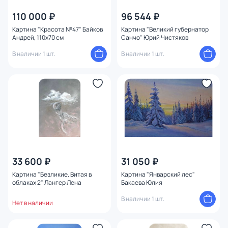
Стиль
110 000 ₽
96 544 ₽
Картина "Красота №47" Байков
Картина "Великий губернатор
Размер
Андрей, 110х70 см
Санчо" Юрий Чистяков
В наличии 1 шт.
В наличии 1 шт.
Тип помещения
Форма
Оформление
Глубина (см)
33 600 ₽
31 050 ₽
Автор
Картина "Безликие. Витая в
Картина "Январский лес"
облаках 2" Лангер Лена
Бакаева Юлия
Направление
В наличии 1 шт.
Нет в наличии
Жанр