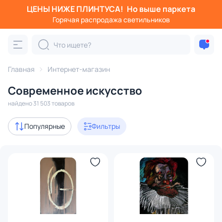
ЦЕНЫ НИЖЕ ПЛИНТУСА!
Но выше паркета
Фильтры
Горячая распродажа светильников
Категория:
Всё современное искусство
Главная
Картины
Интернет-магазин
Современное искусство
В наличии
30816
найдено 31 503 товаров
Доставка
Популярные
Фильтры
Цена
От
До
Цвет