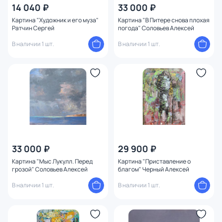
14 040 ₽
33 000 ₽
Картина "Художник и его муза"
Картина "В Питере снова плохая
Ратчин Сергей
погода" Соловьев Алексей
В наличии 1 шт.
В наличии 1 шт.
33 000 ₽
29 900 ₽
Картина "Мыс Лукулл. Перед
Картина "Приставление о
грозой" Соловьев Алексей
благом" Черный Алексей
В наличии 1 шт.
В наличии 1 шт.