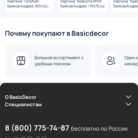
Картина "Голубое"
Картина "Красота №49"
Картина "Кра
Байков Андрей, 80х140
Байков Андрей, 110х70 см
Байков Андрей
см
Почему покупают в Basicdecor
Большой ассортимент с
Один к
удобным поиском
менед
О BasicDecor
Cпециалистам
8 (800) 775-74-87
бесплатно по России