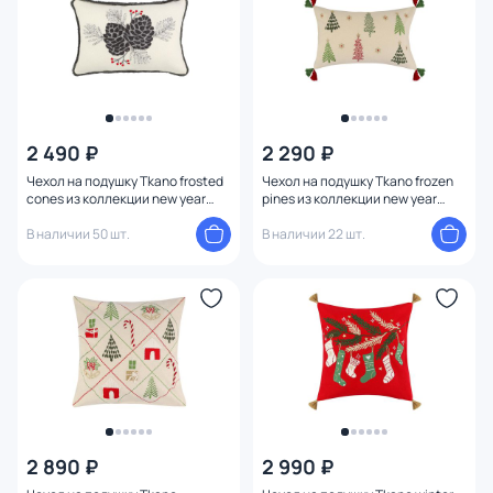
2 490 ₽
2 290 ₽
Чехол на подушку Tkano frosted
Чехол на подушку Tkano frozen
cones из коллекции new year
pines из коллекции new year
essential, 30х45 см BD-3180775
essential, 30х50 см BD-3180774
В наличии 50 шт.
В наличии 22 шт.
2 890 ₽
2 990 ₽