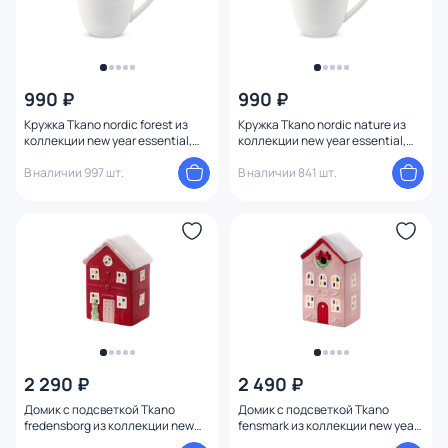
990 ₽
990 ₽
Кружка Tkano nordic forest из
Кружка Tkano nordic nature из
коллекции new year essential,
коллекции new year essential,
360 мл BD-3180885
360 мл BD-3180884
В наличии 997 шт.
В наличии 841 шт.
2 290 ₽
2 490 ₽
Домик с подсветкой Tkano
Домик с подсветкой Tkano
fredensborg из коллекции new
fensmark из коллекции new year
year essential, 13 см BD-3180882
essential, 15 см BD-3180881