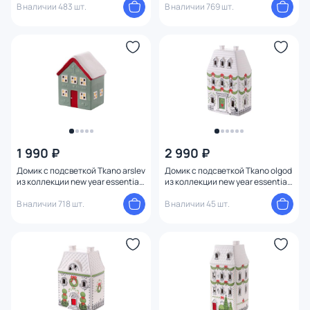
В наличии 483 шт.
В наличии 769 шт.
1 990 ₽
2 990 ₽
Домик с подсветкой Tkano arslev
Домик с подсветкой Tkano olgod
из коллекции new year essential,
из коллекции new year essential,
11 см BD-3180880
19см BD-3180879
В наличии 718 шт.
В наличии 45 шт.