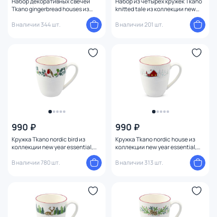
Набор декоративных свечей
Набор из четырех кружек Tkano
Tkano gingerbread houses из
knitted tale из коллекции new
коллекции new year essential, 6
year essential, 380 мл BD-
шт. BD-3180904
В наличии 344 шт.
3180889
В наличии 201 шт.
990 ₽
990 ₽
Кружка Tkano nordic bird из
Кружка Tkano nordic house из
коллекции new year essential,
коллекции new year essential,
360 мл BD-3180887
360 мл BD-3180886
В наличии 780 шт.
В наличии 313 шт.