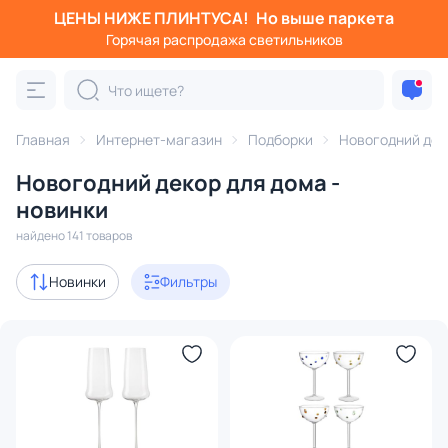
ЦЕНЫ НИЖЕ ПЛИНТУСА!
Но выше паркета
Фильтры
Горячая распродажа светильников
Категория:
Новогодний декор и подарки
Главная
Интернет-магазин
Подборки
Новогодний дек
ветильники
Гирлянды
Декор
Фужеры для шампанског
Новогодний декор для дома -
Акции
4
новинки
найдено 141 товаров
В наличии
118
Новинки
Фильтры
Цена
От
До
Бренд