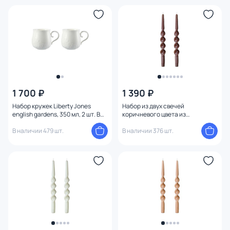
1 700 ₽
1 390 ₽
Набор кружек Liberty Jones
Набор из двух свечей
english gardens, 350 мл, 2 шт. BD-
коричневого цвета из
3180943
коллекции Tkano essential, 35 см
В наличии 479 шт.
BD-3180940
В наличии 376 шт.