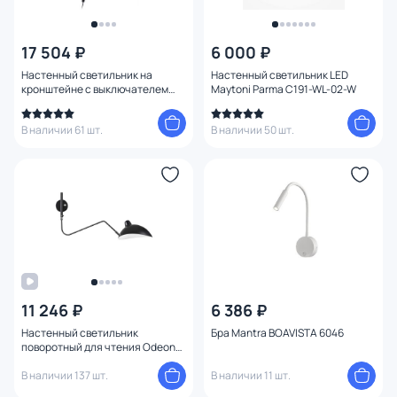
Цена
17 504 ₽
6 000 ₽
Настенный светильник на
Настенный светильник LED
От
До
кронштейне с выключателем
Maytoni Parma C191-WL-02-W
Odeon Light ARTA 4125/1WA
В наличии 61 шт.
В наличии 50 шт.
Бренд
Цвет
Стиль
Страна
11 246 ₽
6 386 ₽
Материал арматуры
Настенный светильник
Бра Mantra BOAVISTA 6046
поворотный для чтения Odeon
Light KERBI 4831/1W
Материал плафона
В наличии 137 шт.
В наличии 11 шт.