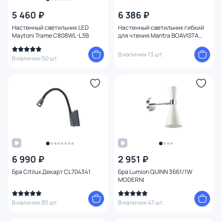
Количество ламп
5 460 ₽
6 386 ₽
Настенный светильник LED
Настенный светильник гибкий
Вид лампы
Maytoni Trame C808WL-L3B
для чтения Mantra BOAVISTA
6047
В наличии 13 шт.
Цоколь
В наличии 50 шт.
Цвет свечения
Тип помещения
Управление
Назначение
6 990 ₽
2 951 ₽
Бра Citilux Декарт CL704341
Бра Lumion QUINN 3661/1W
MODERNI
Форма
В наличии 85 шт.
В наличии 47 шт.
Форма плафона