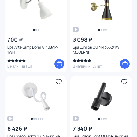
700 ₽
3 098 ₽
Бра Arte Lamp Dorm A1408AP-
Бра Lumion QUINN 3662/1W
1WH
MODERNI
В наличии 1 шт.
В наличии 127 шт.
6 426 ₽
7 340 ₽
Бра Odeon Light ODDS выкл. на
Бра Odeon Light MEHARI выкл на