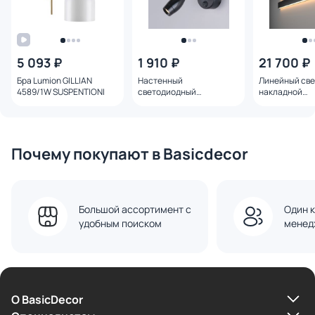
5 093 ₽
1 910 ₽
21 700 ₽
Бра Lumion GILLIAN
Настенный
Линейный св
4589/1W SUSPENTIONI
светодиодный
накладной
светильник
двусторонни
Elektrostandard с гибким
светильник
корпусом BAND LED MRL
Elektrostanda
LED 1020 черный
40Вт 3000К ч
шагрень 101-1
Почему покупают в Basicdecor
Большой ассортимент с
Один к
удобным поиском
менед
О BasicDecor