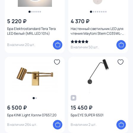
5 220 ₽
4 370 ₽
Бра Elektrostandard Tera Tera
Настенный светильник LED для
LED белый (MRL LED 1014)
чтения Maytoni Stem C035WL-
L3W3K
В наличии 20 шт.
В наличии 50 шт.
6 500 ₽
15 450 ₽
Бра KINK Light Хэлли 07657,20
Бра EYE SUPER 6501
В наличии 264 шт.
В наличии 2 шт.