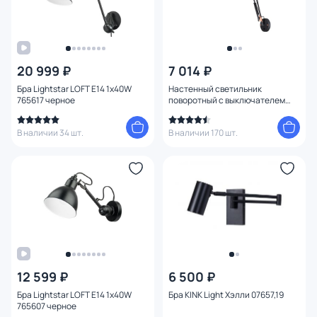
20 999 ₽
7 014 ₽
Бра Lightstar LOFT E14 1х40W
Настенный светильник
765617 черное
поворотный с выключателем
Odeon Light KAPAL 3318/1W
В наличии 34 шт.
В наличии 170 шт.
12 599 ₽
6 500 ₽
Бра Lightstar LOFT E14 1х40W
Бра KINK Light Хэлли 07657,19
765607 черное