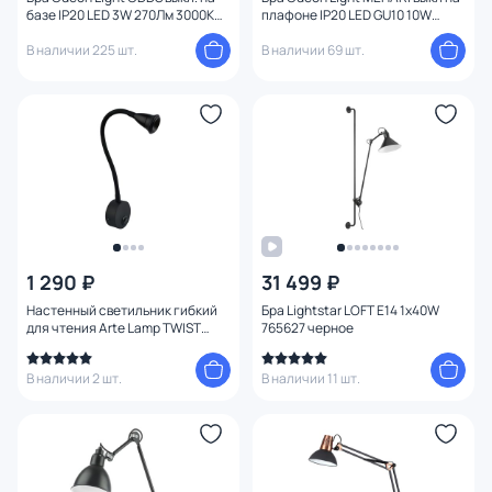
базе IP20 LED 3W 270Лм 3000K
плафоне IP20 LED GU10 10W
4255/3WL
4238/1W
В наличии 225 шт.
В наличии 69 шт.
1 290 ₽
31 499 ₽
Настенный светильник гибкий
Бра Lightstar LOFT E14 1х40W
для чтения Arte Lamp TWIST
765627 черное
A7603AP-1BK
В наличии 2 шт.
В наличии 11 шт.