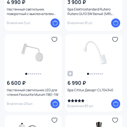
4 990 ₽
3 900 ₽
Мощность ламп
Настенный светильник
Бра Elektrostandard Rutero
поворотный с выключателем
Rutero GU10 SW белый (MRL
Arte Lamp OSCAR A7141AP-1WH
1003)
В наличии 3 шт.
В наличии 91 шт.
6 600 ₽
6 990 ₽
Настенный светильник LED для
Бра Citilux Декарт CL704340
чтения Favourite Murum 1961-1W
В наличии 29 шт.
В наличии 85 шт.