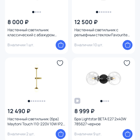
8 000 ₽
12 500 ₽
Настенный светильник
Настенный светильник с
классический с абажуром
рельефным стеклом Favourite
Favourite Malta 1730-2W
Radiales 3099-2W
В наличии 1 шт.
В наличии 10 шт.
12 490 ₽
8 999 ₽
Настенный светильник (бра)
Бра Lightstar BETA E27 2x40W
Maytoni Touch 110-220V 10W IP20
785627 черное
3000K MOD285WL-L10BS3K
В наличии 2 шт.
В наличии 9 шт.