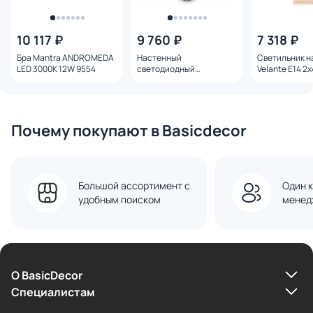
10 117 ₽
9 760 ₽
7 318 ₽
Бра Mantra ANDROMEDA
Настенный
Светильник н
LED 3000K 12W 9554
светодиодный
Velante E14 2
светильник Ambrella LH
401-02
3000K 4W LH53130
Почему покупают в Basicdecor
Большой ассортимент с
Один к
удобным поиском
менед
О BasicDecor
Cпециалистам