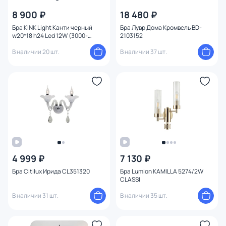
8 900 ₽
18 480 ₽
Бра KINK Light Канти черный
Бра Лувр Дома Кромвель BD-
w20*18 h24 Led 12W (3000-
2103152
6000K)
В наличии 20 шт.
В наличии 37 шт.
4 999 ₽
7 130 ₽
Бра Citilux Ирида CL351320
Бра Lumion KAMILLA 5274/2W
CLASSI
В наличии 31 шт.
В наличии 35 шт.