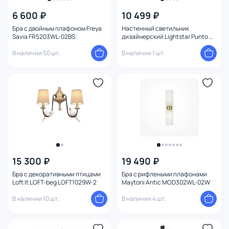
Глубина (мм)
6 600 ₽
10 499 ₽
Бра с двойным плафоном Freya
Настенный светильник
Диаметр врезного отверстия
Savia FR5203WL-02BS
дизайнерский Lightstar Punto G9
2х10W 807623 шампань
В наличии 50 шт.
В наличии 1 шт.
Глубина врезного отверстия
Количество ламп
Вид лампы
Цоколь
15 300 ₽
19 490 ₽
Цвет свечения
Бра с декоративными птицами
Бра с рифлеными плафонами
Loft It LOFT-beg LOFT1029W-2
Maytoni Antic MOD302WL-02W
Тип помещения
В наличии 10 шт.
В наличии 4 шт.
Управление