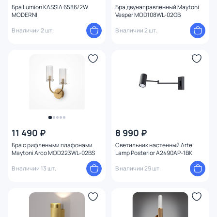
Бра Lumion KASSIA 6586/2W
Бра двунаправленный Maytoni
Конструкция
MODERNI
Vesper MOD108WL-02GB
В наличии 2 шт.
В наличии 2 шт.
Мощность ламп
11 490 ₽
8 990 ₽
Бра с рифлеными плафонами
Светильник настенный Arte
Maytoni Arco MOD223WL-02BS
Lamp Posterior A2490AP-1BK
В наличии 13 шт.
В наличии 29 шт.