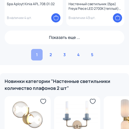
Бра Aployt Kinia APL.708.01.02
Настенный светильник (бра)
Freya Piece LED 2700К(теплый)
7W FR5549WL-L7B
В наличии 4 шт.
В наличии 49 шт.
Показать еще ...
1
2
3
4
5
Новинки категории "Настенные светильники
количество плафонов 2 шт"