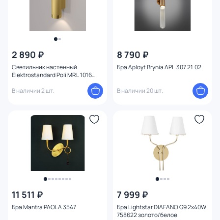
2 890 ₽
8 790 ₽
Светильник настенный
Бра Aployt Brynia APL.307.21.02
Elektrostandard Poli MRL 1016
золото
В наличии 2 шт.
В наличии 20 шт.
11 511 ₽
7 999 ₽
Бра Mantra PAOLA 3547
Бра Lightstar DIAFANO G9 2х40W
758622 золото/белое