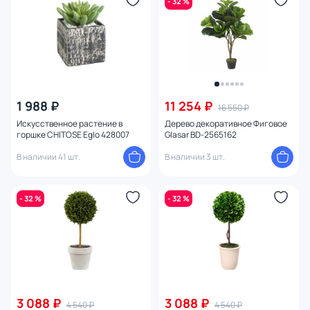
- 32 %
1 988 ₽
11 254 ₽
16 550 ₽
Искусственное растение в
Дерево декоративное Фиговое
горшке CHITOSE Eglo 428007
Glasar BD-2565162
В наличии 41 шт.
В наличии 3 шт.
- 32 %
- 32 %
3 088 ₽
3 088 ₽
4 540 ₽
4 540 ₽