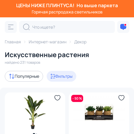
ЦЕНЫ НИЖЕ ПЛИНТУСА!
Но выше паркета
Фильтры
Горячая распродажа светильников
Категория:
Искусственные растения
Главная
Интернет-магазин
Декор
в горшке, кашпо
деревья
цветы
трава, осока
Искусственные растения
Акции
61
найдено 231 товаров
В наличии
163
Популярные
Фильтры
Доставка
- 50 %
Цена
От
До