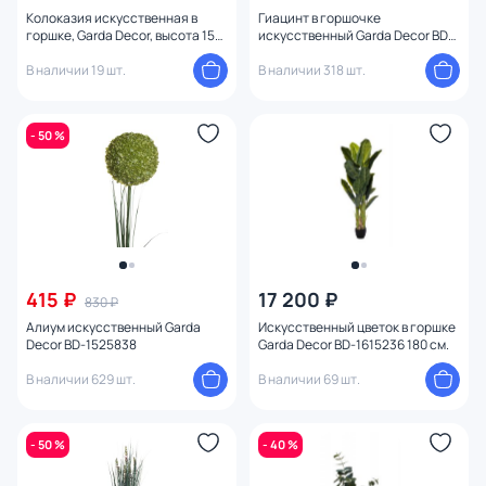
Колоказия искусственная в
Гиацинт в горшочке
горшке, Garda Decor, высота 155
искусственный Garda Decor BD-
см, BD-3250154
1525801
В наличии 19 шт.
В наличии 318 шт.
- 50 %
415 ₽
17 200 ₽
830 ₽
Алиум искусственный Garda
Искусственный цветок в горшке
Decor BD-1525838
Garda Decor BD-1615236 180 см.
В наличии 629 шт.
В наличии 69 шт.
- 50 %
- 40 %