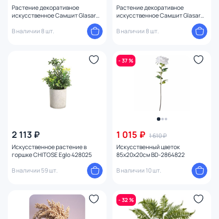
Растение декоративное
Растение декоративное
искусственное Самшит Glasar
искусственное Самшит Glasar
BD-2282195
BD-2282191
В наличии 8 шт.
В наличии 8 шт.
- 37 %
2 113 ₽
1 015 ₽
1 610 ₽
Искусственное растение в
Искусственный цветок
горшке CHITOSE Eglo 428025
85x20x20см BD-2864822
В наличии 59 шт.
В наличии 10 шт.
- 32 %