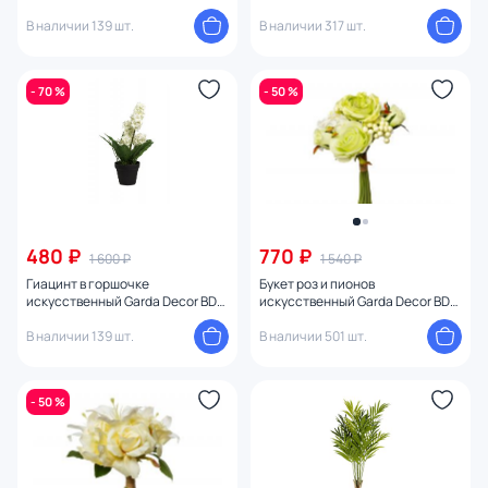
1525857
В наличии 139 шт.
В наличии 317 шт.
- 70 %
- 50 %
480 ₽
770 ₽
1 600 ₽
1 540 ₽
Гиацинт в горшочке
Букет роз и пионов
искусственный Garda Decor BD-
искусственный Garda Decor BD-
971647
1525745
В наличии 139 шт.
В наличии 501 шт.
- 50 %