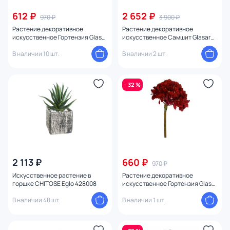
612 ₽
2 652 ₽
970 ₽
3 900 ₽
Растение декоративное
Растение декоративное
искусственное Гортензия Glasar
искусственное Самшит Glasar
BD-2282173
BD-2282192
В наличии 10 шт.
В наличии 2 шт.
- 32 %
2 113 ₽
660 ₽
970 ₽
Искусственное растение в
Растение декоративное
горшке CHITOSE Eglo 428008
искусственное Гортензия Glasar
BD-2282172
В наличии 48 шт.
В наличии 1 шт.