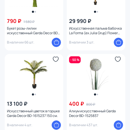
790 ₽
29 990 ₽
1 580 ₽
Букет розы-лилии
Искусственная пальма бабочка
искусственный Garda Decor BD-
La Forma (ex Julia Grup) Flower
971645
BD-1005786 170 см.
В наличии 66 шт.
В наличии 3 шт.
- 50 %
13 100 ₽
400 ₽
800 ₽
Искусственный цветок в горшке
Алиум искусственный Garda
Garda Decor BD-1615237 150 см.
Decor BD-1525837
В наличии 4 шт.
В наличии 437 шт.