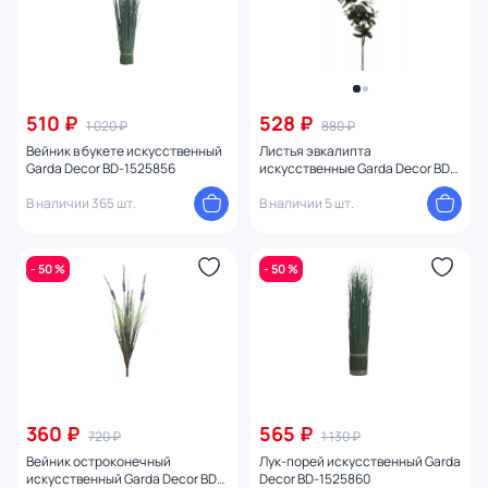
510 ₽
528 ₽
1 020 ₽
880 ₽
Вейник в букете искусственный
Листья эвкалипта
Garda Decor BD-1525856
искусственные Garda Decor BD-
1525738
В наличии 365 шт.
В наличии 5 шт.
- 50 %
- 50 %
360 ₽
565 ₽
720 ₽
1 130 ₽
Вейник остроконечный
Лук-порей искусственный Garda
искусственный Garda Decor BD-
Decor BD-1525860