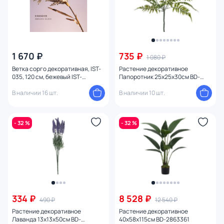
1 670 ₽
735 ₽
1 080 ₽
Ветка сорго декоративная, IST-
Растение декоративное
035, 120 см, бежевый IST-
Папоротник 25х25х30см BD-
035casa
2863453
В наличии 16 шт.
В наличии 10 шт.
- 32 %
- 32 %
334 ₽
8 528 ₽
490 ₽
12 540 ₽
Растение декоративное
Растение декоративное
Лаванда 13х13х50см BD-
40х58х115см BD-2863361