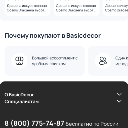
Драцена искусственная
Драцена искусственная
Драцена иску
Cosmo Dracaena высота
Cosmo Dracaena высота
Cosmo Dracae
150 BD-3237604
230 BD-3237602
190 BD-32376
Почему покупают в Basicdecor
Большой ассортимент с
Один к
удобным поиском
менед
О BasicDecor
Cпециалистам
8 (800) 775-74-87
бесплатно по России